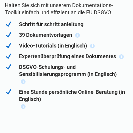
Demo ansehen
EU DSGVO
Kritische Infrastruktur
Halten Sie sich mit unserem Dokumentations-
Toolkit einfach und effizient an die EU DSGVO.
ISO 9001
Herstellung
Schritt für schritt anleitung
39 Dokumentvorlagen
i
ISO 14001
Transport und Vertrieb
Video-Tutorials (in Englisch)
i
Expertenüberprüfung eines Dokumentes
i
ISO 45001
Bildungswesen
DSGVO-Schulungs- und
Sensibilisierungsprogramm (in Englisch)
ISO 13485
Telekommunikation
i
Eine Stunde persönliche Online-Beratung (in
EU MDR
Bankwesen und Finanzen
Englisch)
i
ISO 20000
Staatliche Stellen