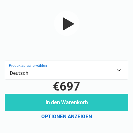
ISO 22301
Gesundheitsorganisationen
ISO 17025
Medizinprodukte
IATF 16949
Luft- und Raumfahrt
AS9100
Automobilindustrie
Produktsprache wählen
Deutsch
Laboratorien
€697
In den Warenkorb
OPTIONEN ANZEIGEN