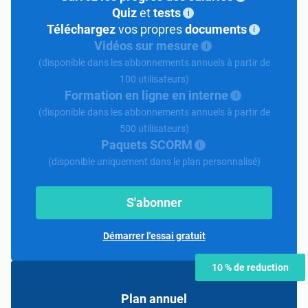
Quiz
et
tests
i
Téléchargez
vos propres
documents
i
Vidéos sur mesure
i
(disponible dans les abbonnements annuels à partir de
100 utilisateurs)
Formation en ligne en interne
i
(disponible dans les abbonnements annuels à partir de
500 utilisateurs)
Paquets SCORM
i
(disponible uniquement dans le plan personnalisé)
S'abonner
Démarrer l'essai gratuit
10 % de reduction
Plan annuel