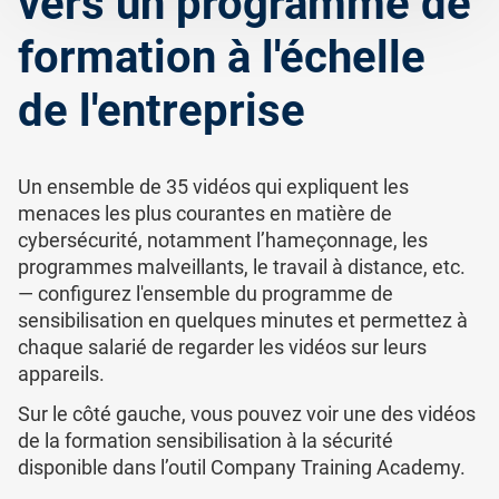
vers un programme de
ISO 22301
Établissements de santé
formation à l'échelle
ISO 17025
Dispositifs médicaux
de l'entreprise
IATF 16949
Aéronautique
Un ensemble de 35 vidéos qui expliquent les
menaces les plus courantes en matière de
AS9100
Automobile
cybersécurité, notamment l’hameçonnage, les
programmes malveillants, le travail à distance, etc.
— configurez l'ensemble du programme de
Laboratoires
sensibilisation en quelques minutes et permettez à
chaque salarié de regarder les vidéos sur leurs
appareils.
Sur le côté gauche, vous pouvez voir une des vidéos
de la formation sensibilisation à la sécurité
disponible dans l’outil Company Training Academy.