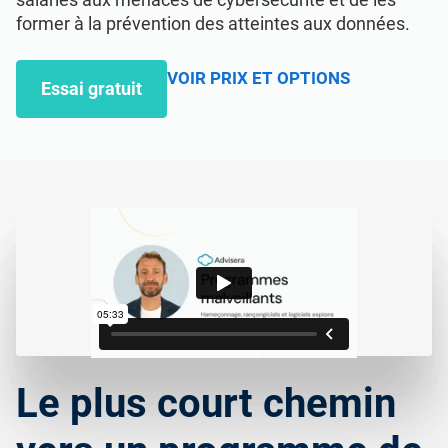
Obtenir une démo
RGPD UE
Infrastructures essentielles
former à la prévention des atteintes aux données.
ISO 9001
Fabrication
VOIR PRIX ET OPTIONS
Essai gratuit
ISO 14001
Transport et distribution
ISO 45001
Éducation
ISO 13485
Télécommunications
RDM UE
Banque et finance
Le plus court chemin
ISO 20000
Administration