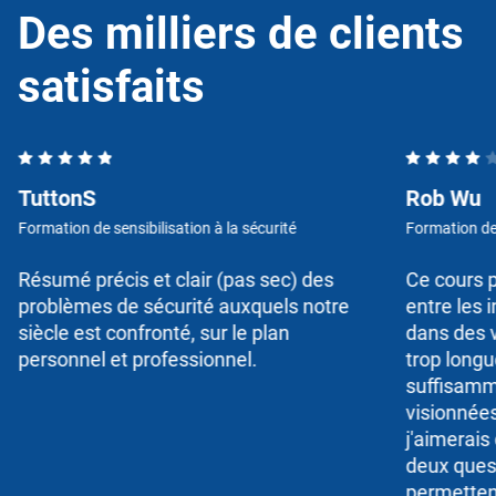
Des milliers de clients
satisfaits
TuttonS
Rob Wu
Formation de sensibilisation à la sécurité
Formation de 
Résumé précis et clair (pas sec) des
Ce cours p
problèmes de sécurité auxquels notre
entre les 
siècle est confronté, sur le plan
dans des v
personnel et professionnel.
trop longue
suffisamm
visionnée
j'aimerais
deux quest
permettent