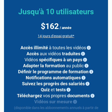
Jusqu'à 10 utilisateurs
$162
/ année
14 jours d'essai gratuit*
Accès illimité
à toutes les vidéos
i
Accès
aux vidéos
traduites
i
Vidéos
spécifiques à un pays
i
Adapter la formation
au public
i
Définir le programme de formation
i
Notifications automatiques
i
Suivez les progrès des salariés
i
Quiz
et
tests
i
Téléchargez
vos propres
documents
i
Vidéos sur mesure
i
(disponible dans les abbonnements annuels à partir de