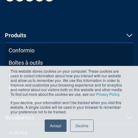
Produits
Conformio
Boîtes à outils
This website stores cookies on your computer. These cookies are
Cours
used to collect information about how you interact with our website
and allow us to remember you. We use this information in order to
improve and customize your browsing experience and for analytics
Experta
and metrics about our visitors both on this website and other media.
To find out more about the cookies we use, see our
Privacy Policy
.
Training Academy
If you decline, your information won’t be tracked when you visit this
website. A single cookie will be used in your browser to remember
your preference not to be tracked.
Ressources
Accept
Decline
Articles