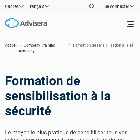
Cadres
Français
Se connecter
Produits
Accueil
Company Training
Formation de sensibilisation à la sé
Academy
curité
ISO 27001
Ressources gratuites
Formation de
Par type
NIS2
Industries
sensibilisation à la
Par où commencer
DORA
Consultants
À propos de nous
sécurité
Autre
ISO 42001
Entreprises informatiques et SaaS
Nous contacter
Le moyen le plus pratique de sensibiliser tous vos
salariés aux menaces de cybersécurité et de les