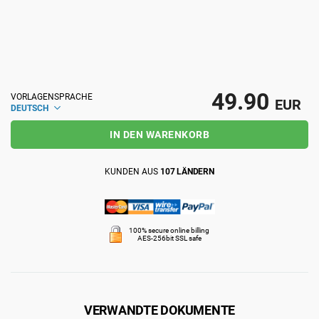
ISO 22301
Gesundheitsorganisationen
ISO 17025
Medizinprodukte
49.90
VORLAGENSPRACHE
EUR
DEUTSCH
IATF 16949
Luft- und Raumfahrt
IN DEN WARENKORB
AS9100
Automobilindustrie
KUNDEN AUS
107 LÄNDERN
Laboratorien
100% secure online billing
AES-256bit SSL safe
VERWANDTE DOKUMENTE