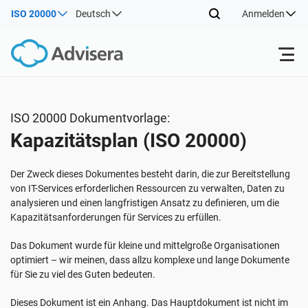
ISO 20000
Deutsch
Anmelden
Produkte
ISO 20000 Dokumentvorlage:
Kapazitätsplan (ISO 20000)
ISO 27001
Kostenlose Ressourcen
Der Zweck dieses Dokumentes besteht darin, die zur Bereitstellung
Nach Typ
NIS2
Industrien
von IT-Services erforderlichen Ressourcen zu verwalten, Daten zu
analysieren und einen langfristigen Ansatz zu definieren, um die
Kapazitätsanforderungen für Services zu erfüllen.
Wo fängt man an
DORA
Berater
Über uns
Das Dokument wurde für kleine und mittelgroße Organisationen
optimiert – wir meinen, dass allzu komplexe und lange Dokumente
Sonstiges
für Sie zu viel des Guten bedeuten.
ISO 42001
IT und SaaS Unternehmen
Kontakt
Dieses Dokument ist ein Anhang. Das Hauptdokument ist nicht im