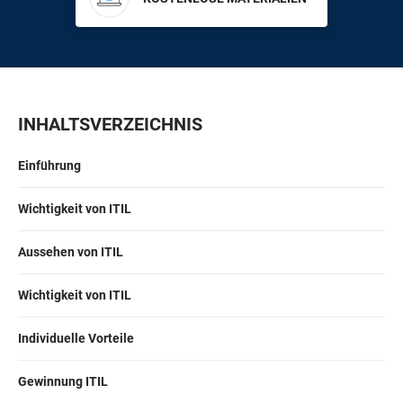
EU DSGVO
Kritische Infrastruktur
ISO 9001
Herstellung
INHALTSVERZEICHNIS
ISO 14001
Transport und Vertrieb
Einführung
ISO 45001
Bildungswesen
Wichtigkeit von ITIL
ISO 13485
Telekommunikation
Aussehen von ITIL
Wichtigkeit von ITIL
EU MDR
Bankwesen und Finanzen
Individuelle Vorteile
ISO 20000
Staatliche Stellen
Gewinnung ITIL