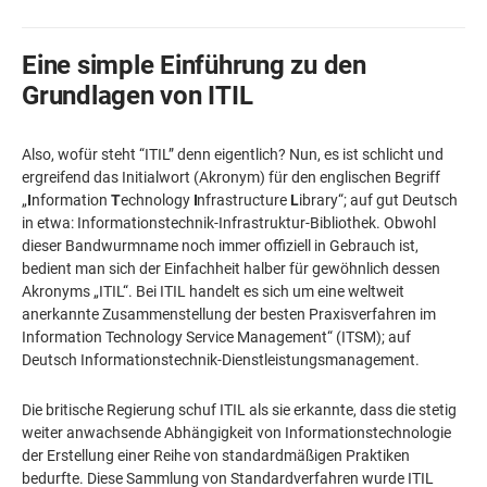
Eine simple Einführung zu den
Grundlagen von ITIL
Also, wofür steht “ITIL” denn eigentlich? Nun, es ist schlicht und
ergreifend das Initialwort (Akronym) für den englischen Begriff
„
I
nformation
T
echnology
I
nfrastructure
L
ibrary“; auf gut Deutsch
in etwa: Informationstechnik-Infrastruktur-Bibliothek. Obwohl
dieser Bandwurmname noch immer offiziell in Gebrauch ist,
bedient man sich der Einfachheit halber für gewöhnlich dessen
Akronyms „ITIL“. Bei ITIL handelt es sich um eine weltweit
anerkannte Zusammenstellung der besten Praxisverfahren im
Information Technology Service Management“ (ITSM); auf
Deutsch Informationstechnik-Dienstleistungsmanagement.
Die britische Regierung schuf ITIL als sie erkannte, dass die stetig
weiter anwachsende Abhängigkeit von Informationstechnologie
der Erstellung einer Reihe von standardmäßigen Praktiken
bedurfte. Diese Sammlung von Standardverfahren wurde ITIL