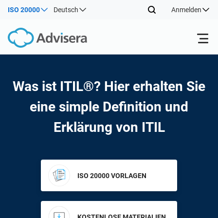
ISO 20000
Deutsch
Anmelden
Produkte
Was ist ITIL®? Hier erhalten Sie
ISO 27001
Kostenlose Ressourcen
eine simple Definition und
Erklärung von ITIL
Nach Typ
NIS2
Industrien
Wo fängt man an
DORA
Berater
Über uns
ISO 20000 VORLAGEN
Sonstiges
ISO 42001
IT und SaaS Unternehmen
Kontakt
KOSTENLOSE MATERIALIEN