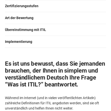
Zertifizierungsstufen
ISO 22301
Gesundheitsorganisationen
Art der Bewertung
ISO 17025
Medizinprodukte
Übereinstimmung mit ITIL
IATF 16949
Luft- und Raumfahrt
Implementierung
AS9100
Automobilindustrie
Es ist uns bewusst, dass Sie jemanden
brauchen, der Ihnen in simplem und
Laboratorien
verständlichem Deutsch Ihre Frage
“Was ist ITIL?” beantwortet.
Während im Internet (und in vielen veröffentlichten Artikeln)
zahlreiche Definitionen für ITIL angeboten werden, sind sie oft
unverständlich und helfen Ihnen nicht weiter.