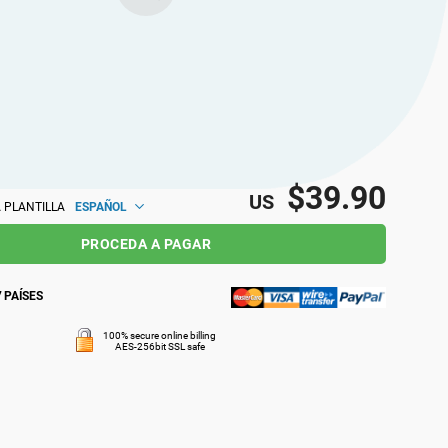
$39.90
US
ESPAÑOL
 PLANTILLA
PROCEDA A PAGAR
 PAÍSES
100% secure online billing
AES-256bit SSL safe