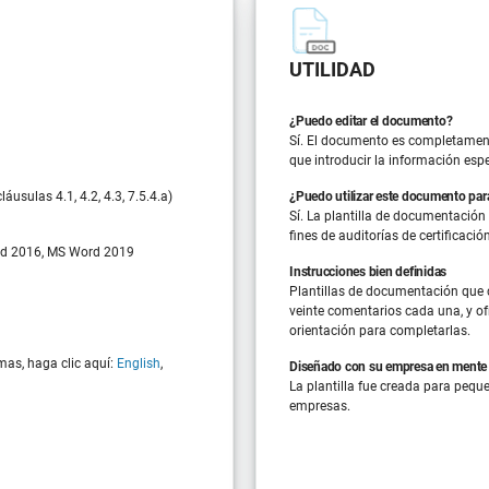
UTILIDAD
¿Puedo editar el documento?
Sí. El documento es completament
que introducir la información esp
usulas 4.1, 4.2, 4.3, 7.5.4.a)
¿Puedo utilizar este documento para
Sí. La plantilla de documentación
fines de auditorías de certificaci
d 2016, MS Word 2019
Instrucciones bien definidas
Plantillas de documentación que
veinte comentarios cada una, y of
orientación para completarlas.
mas, haga clic aquí:
English
,
Diseñado con su empresa en mente
La plantilla fue creada para peq
empresas.