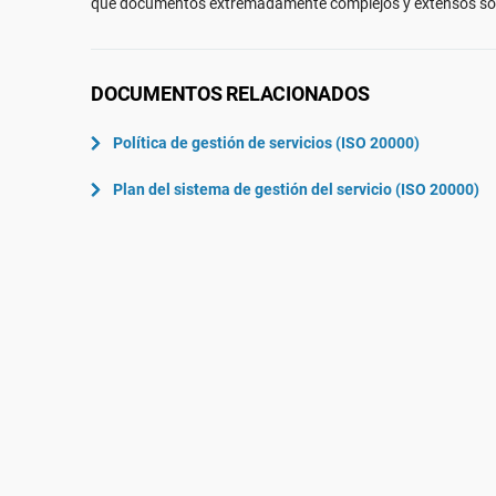
que documentos extremadamente complejos y extensos son
ISO 22301
Aeroespacial
ISO 17025
Automoción
IATF 16949
Laboratorios
DOCUMENTOS RELACIONADOS
AS9100
Política de gestión de servicios (ISO 20000)
Plan del sistema de gestión del servicio (ISO 20000)