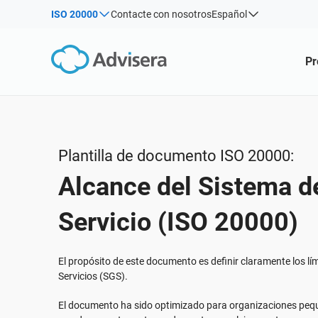
ISO 20000
Contacte con nosotros
Español
Por tipo
Productos por estructura:
Soluciones sectoriales:
Pr
Artículos
IS
Co
ISO 27001
Consultores
Webinars
Pro
Pro
NIS2
Empresas de TI y SaaS
con
Sis
Cursos
DORA
Infraestructura crítica
270
Libros blancos
ISO 42001
Fabricación
Plantilla de documento ISO 20000:
Plantillas y Herramientas
RGPD UE
Transporte y distribución
Alcance del Sistema d
Podcast
ISO 9001
Educación
ISO 14001
Telecomunicaciones
VER TODO
Servicio (ISO 20000)
ISO 45001
Banca y finanzas
ISO 13485
Gobernanza
El propósito de este documento es definir claramente los lí
Servicios (SGS).
MDR UE
Organizaciones sanitarias
ISO 20000
Productos sanitarios
El documento ha sido optimizado para organizaciones pe