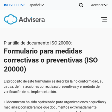
ISO 20000
Español
Acceder
Productos
Plantilla de documento ISO 20000:
Formulario para medidas
ISO 27001
Recursos gratuitos
correctivas o preventivas (ISO
20000)
Por tipo
NIS2
Sectores
El propósito de este formulario es describir la no conformidad, su
Por dónde empezar
DORA
Consultores
Acerca de nosotros
causa, definir acciones correctivas/preventivas y el método de
verificación de su implementación.
Otros
ISO 42001
Empresas de TI y SaaS
Contáctenos
El documento ha sido optimizado para organizaciones pequeñas y
medianas; consideramos que documentos extremadamente