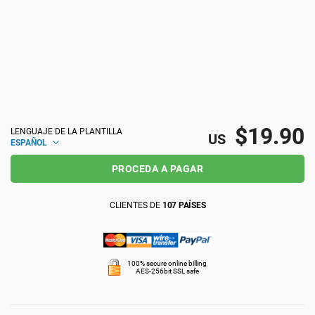
ISO 22301
Organizaciones sanitarias
ISO 17025
Productos sanitarios
IATF 16949
Aeroespacial
$19.90
LENGUAJE DE LA PLANTILLA
US
ESPAÑOL
AS9100
Automoción
PROCEDA A PAGAR
Laboratorios
CLIENTES DE
107 PAÍSES
100% secure online billing
AES-256bit SSL safe