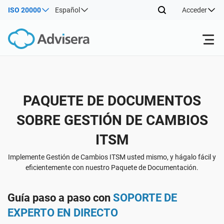
ISO 20000
Español
Acceder
Productos
PAQUETE DE DOCUMENTOS
ISO 27001
Recursos gratuitos
SOBRE GESTIÓN DE CAMBIOS
Por tipo
NIS2
ITSM
Sectores
Implemente Gestión de Cambios ITSM usted mismo, y hágalo fácil y
Por dónde empezar
eficientemente con nuestro Paquete de Documentación.
DORA
Consultores
Acerca de nosotros
Guía paso a paso con
SOPORTE DE
Otros
ISO 42001
Empresas de TI y SaaS
Contáctenos
EXPERTO EN DIRECTO