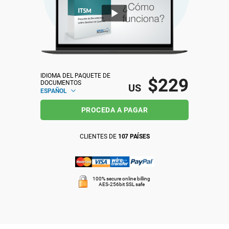
ISO 22301
Organizaciones sanitarias
ISO 17025
Productos sanitarios
IDIOMA DEL PAQUETE DE 
IATF 16949
Aeroespacial
$229
DOCUMENTOS
US
ESPAÑOL
PROCEDA A PAGAR
AS9100
Automoción
CLIENTES DE
107 PAÍSES
Laboratorios
100% secure online billing
AES-256bit SSL safe