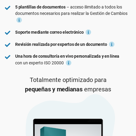
RGPD UE
Infraestructura crítica
5 plantillas de documentos
– acceso ilimitado a todos los
documentos necesarios para realizar la Gestión de Cambios
ISO 9001
Fabricación
Soporte mediante correo electrónico
Revisión realizada por expertos de un documento
ISO 14001
Transporte y distribución
Una hora de consultoría en vivo personalizada y en línea
con un experto ISO 20000
ISO 45001
Educación
Totalmente optimizado para
ISO 13485
Telecomunicaciones
pequeñas y medianas
empresas
MDR UE
Banca y finanzas
ISO 20000
Gobernanza