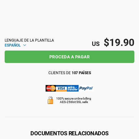
ISO 22301
Organizaciones sanitarias
ISO 17025
Productos sanitarios
$19.90
LENGUAJE DE LA PLANTILLA
US
ESPAÑOL
IATF 16949
Aeroespacial
PROCEDA A PAGAR
AS9100
Automoción
CLIENTES DE
107 PAÍSES
Laboratorios
100% secure online billing
AES-256bit SSL safe
DOCUMENTOS RELACIONADOS