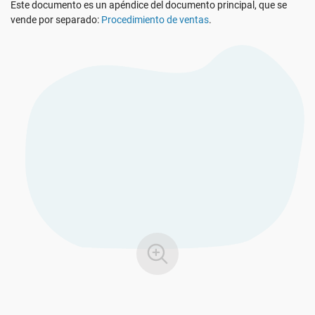
Este documento es un apéndice del documento principal, que se
Ver Demo
RGPD UE
Infraestructura crítica
vende por separado:
Procedimiento de ventas
.
ISO 9001
Fabricación
ISO 14001
Transporte y distribución
ISO 45001
Educación
ISO 13485
Telecomunicaciones
MDR UE
Banca y finanzas
ISO 20000
Gobernanza