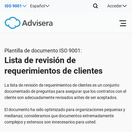
ISO 9001
Español
Acceder
Productos
Plantilla de documento ISO 9001:
Lista de revisión de
ISO 27001
Recursos gratuitos
requerimientos de clientes
Por tipo
NIS2
Sectores
La lista de revisión de requerimientos de clientes es un conjunto
documentado de preguntas para asegurar que los contratos con el
cliente son adecuadamente revisados antes de ser aceptados.
Por dónde empezar
DORA
Consultores
Acerca de nosotros
El documento ha sido optimizado para organizaciones pequenas y
medianas; consideramos que documentos extremadamente
Otros
ISO 42001
Empresas de TI y SaaS
Contáctenos
complejos y extensos son innecesarios para usted.