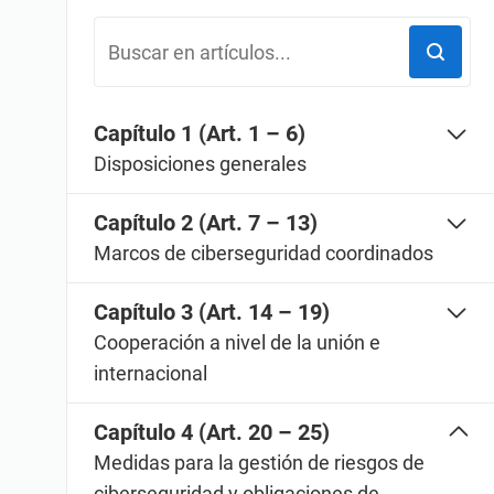
ISO 20000
Productos sanitarios
I
ISO 22301
Aeroespacial
ISO 17025
Automoción
IATF 16949
Laboratorios
Capítulo 1 (Art. 1 – 6)
AS9100
Disposiciones generales
Capítulo 2 (Art. 7 – 13)
Marcos de ciberseguridad coordinados
Capítulo 3 (Art. 14 – 19)
Cooperación a nivel de la unión e
internacional
Capítulo 4 (Art. 20 – 25)
Medidas para la gestión de riesgos de
ciberseguridad y obligaciones de