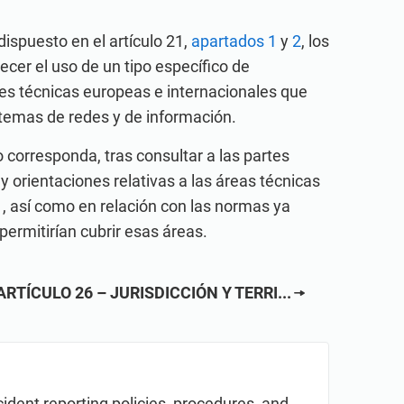
bal de profesionales como usted.
ispuesto en el artículo 21,
apartados 1
y
2
, los
cer el uso de un tipo específico de
ones técnicas europeas e internacionales que
stemas de redes y de información.
 corresponda, tras consultar a las partes
y orientaciones relativas a las áreas técnicas
, así como en relación con las normas ya
permitirían cubrir esas áreas.
ARTÍCULO 26 – JURISDICCIÓN Y TERRI...
cident reporting policies, procedures, and