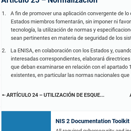
Artículo 25 –
Normalización
SO 27001
local y glo
relacionada con ISO 27001 (SGSI), ISO 9001 (SGC) e
ISO Crea documentos de cumplimiento normativo,
Cree documentación de ISO 27001, obtenga respuestas
A fin de promover una aplicación convergente de lo d
obtén respuestas inmediatas a tus dudas sobre el
instantáneas a cualquier pregunta relacionada con ISO
cumplimiento, elabora materiales de formación más
Estados miembros fomentarán, sin imponer ni favore
27001 y el SGSI, perfeccione su redacción y desarrolle
rápidamente y perfecciona tus textos gracias a la
materiales de formación en seguridad más rápido con la
tecnología, la utilización de normas y especificaci
plataforma de Advisera, basada en inteligencia artificial
plataforma impulsada por IA de Advisera.
y en conocimientos propios sobre cumplimiento
sean pertinentes en materia de seguridad de los si
normativo.
La ENISA, en colaboración con los Estados y, cuando
interesadas correspondientes, elaborará directrices 
que deban examinarse en relación con el apartado 1
existentes, en particular las normas nacionales que 
ARTÍCULO 24 – UTILIZACIÓN DE ESQUE...
NIS 2 Documentation Toolkit
All required cybersecurity and in