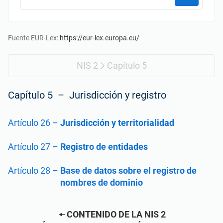
Empezar
RGPD UE
Infraestructura crítica
ISO 9001
Fabricación
Fuente EUR-Lex:
https://eur-lex.europa.eu/
NIS 2
Capítulo 5
ISO 14001
Transporte y distribución
Capítulo 5 – Jurisdicción y registro
ISO 45001
Educación
Artículo 26
–
Jurisdicción y territorialidad
ISO 13485
Telecomunicaciones
Artículo 27
–
Registro de entidades
MDR UE
Banca y finanzas
Artículo 28
–
Base de datos sobre el registro de
nombres de dominio
ISO 20000
Gobernanza
CONTENIDO DE LA NIS 2