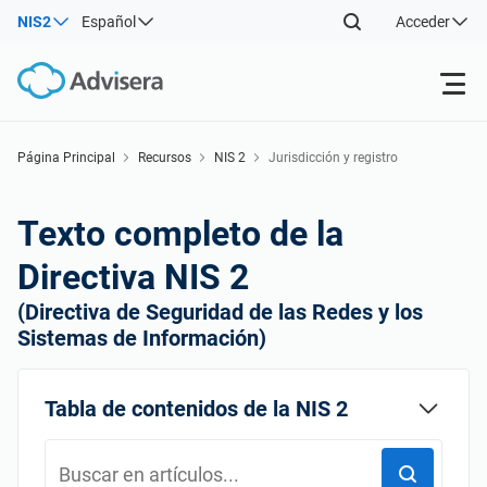
NIS2
Español
Acceder
Productos
Página Principal
Recursos
NIS 2
Jurisdicción y registro
Back
ISO 27001
Recursos gratuitos
Texto completo de la
Back
Directiva NIS 2
Por tipo
NIS2
Sectores
(Directiva de Seguridad de las Redes y los
Back
Sistemas de Información)
Por dónde empezar
DORA
Consultores
Acerca de nosotros
Tabla de contenidos de la NIS 2
Otros
ISO 42001
Empresas de TI y SaaS
Contáctenos