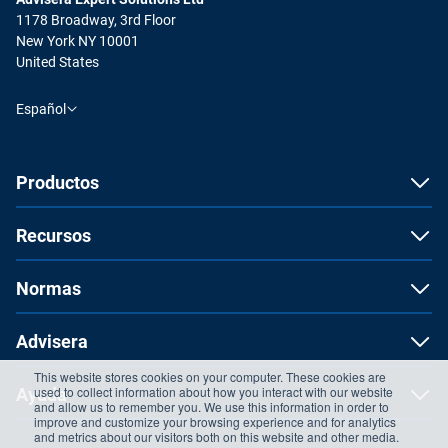
1178 Broadway, 3rd Floor
New York NY 10001
United States
Español
Productos
Recursos
Normas
Advisera
This website stores cookies on your computer. These cookies are
used to collect information about how you interact with our website
Ayuda
and allow us to remember you. We use this information in order to
improve and customize your browsing experience and for analytics
and metrics about our visitors both on this website and other media.