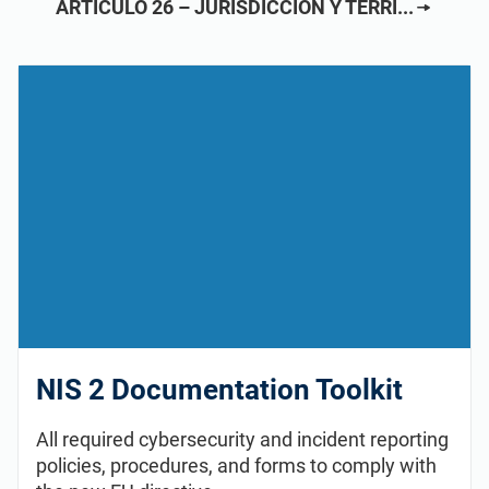
ARTÍCULO 26 – JURISDICCIÓN Y TERRI...
ISO 22301
Organizaciones sanitarias
ISO 17025
Productos sanitarios
IATF 16949
Aeroespacial
AS9100
Automoción
Laboratorios
NIS 2 Documentation Toolkit
All required cybersecurity and incident reporting
policies, procedures, and forms to comply with