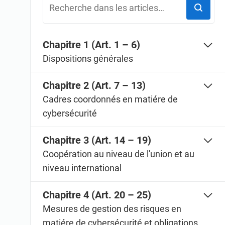
ISO 20000
Dispositifs médicaux
ISO 22301
Aéronautique
ISO 17025
Automobile
Chapitre 1 (Art. 1 – 6)
IATF 16949
Laboratoires
Dispositions générales
AS9100
Chapitre 2 (Art. 7 – 13)
Cadres coordonnés en matiére de
cybersécurité
Chapitre 3 (Art. 14 – 19)
Coopération au niveau de l'union et au
niveau international
Chapitre 4 (Art. 20 – 25)
Mesures de gestion des risques en
matiére de cybersécurité et obligations