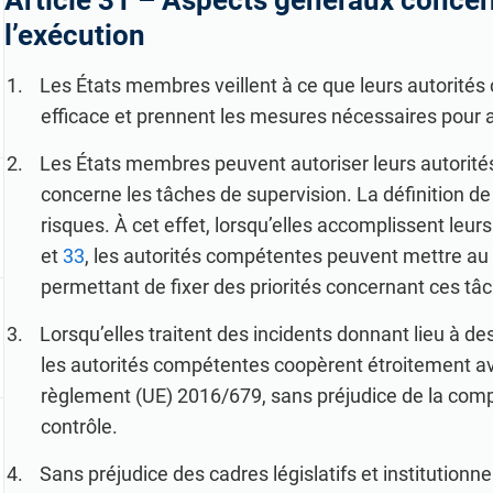
Article 31 –
Aspects généraux concern
profession
conformité, obtenez des réponses immédiates à vos
Créez de la documentation relative à la norme ISO
l’exécution
local et mo
questions en matière d'obligations de conformité,
27001, obtenez des réponses immédiates à toutes vos
élaborez plus rapidement du matériel de formation et
questions concernant cette norme et le SMSI, peaufinez
peaufinez vos textes grâce à la plateforme d'Advisera,
Les États membres veillent à ce que leurs autorité
vos textes et élaborez plus rapidement des supports de
optimisée par l'IA et s'appuyant sur une base de
formation à la sécurité grâce à la plateforme d'Advisera,
efficace et prennent les mesures nécessaires pour as
connaissances exclusive en matière d'obligations de
optimisée par l'IA.
conformité.
Les États membres peuvent autoriser leurs autorités
concerne les tâches de supervision. La définition de
risques. À cet effet, lorsqu’elles accomplissent leu
et
33
, les autorités compétentes peuvent mettre au
permettant de fixer des priorités concernant ces tâ
Lorsqu’elles traitent des incidents donnant lieu à d
les autorités compétentes coopèrent étroitement ave
règlement (UE) 2016/679, sans préjudice de la comp
contrôle.
Sans préjudice des cadres législatifs et institutionn