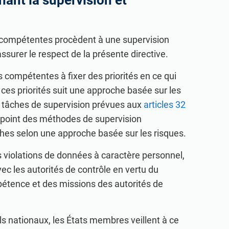
ant la supervision et
nels qui partagent les mêmes idées, au niveau
ndial.
s compétentes procèdent à une supervision
surer le respect de la présente directive.
 compétentes à fixer des priorités en ce qui
 ces priorités suit une approche basée sur les
rs tâches de supervision prévues aux
articles 32
 point des méthodes de supervision
ches selon une approche basée sur les risques.
es violations de données à caractère personnel,
c les autorités de contrôle en vertu du
étence et des missions des autorités de
els nationaux, les États membres veillent à ce