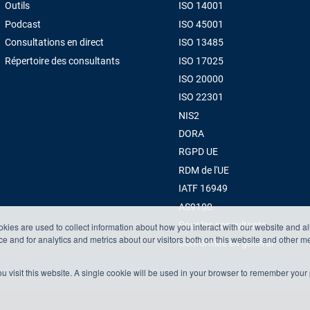
Outils
ISO 14001
Podcast
ISO 45001
Consultations en direct
ISO 13485
Répertoire des consultants
ISO 17025
ISO 20000
ISO 22301
NIS2
DORA
RGPD UE
RDM de l'UE
IATF 16949
AS9100
Pour les consultants
kies are used to collect information about how you interact with our website and a
 and for analytics and metrics about our visitors both on this website and other m
Conformité en général
u visit this website. A single cookie will be used in your browser to remember your 