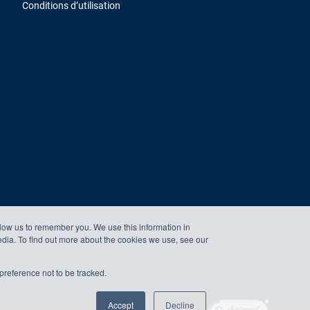
Conditions d’utilisation
llow us to remember you. We use this information in
edia. To find out more about the cookies we use, see our
preference not to be tracked.
Accept
Decline