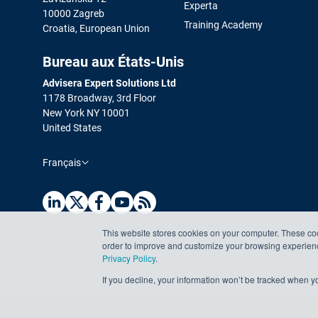
Experta
10000 Zagreb
Training Academy
Croatia, European Union
Bureau aux États-Unis
Advisera Expert Solutions Ltd
1178 Broadway, 3rd Floor
New York NY 10001
United States
Français
This website stores cookies on your computer. These coo
order to improve and customize your browsing experience
Privacy Policy
.
If you decline, your information won’t be tracked when yo