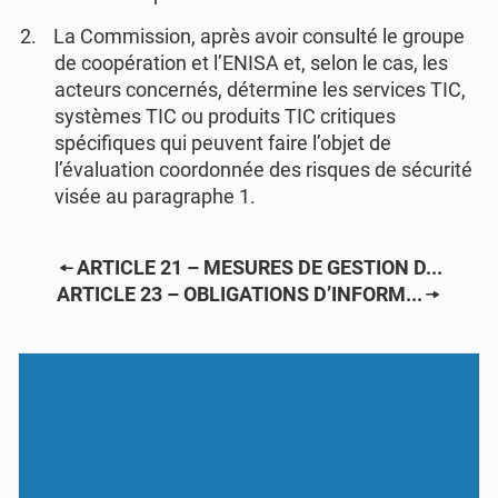
ISO 22301
Établissements de santé
La Commission, après avoir consulté le groupe
de coopération et l’ENISA et, selon le cas, les
ISO 17025
Dispositifs médicaux
acteurs concernés, détermine les services TIC,
systèmes TIC ou produits TIC critiques
spécifiques qui peuvent faire l’objet de
IATF 16949
Aéronautique
l’évaluation coordonnée des risques de sécurité
visée au paragraphe 1.
AS9100
Automobile
ARTICLE 21 – MESURES DE GESTION D...
ARTICLE 23 – OBLIGATIONS D’INFORM...
Laboratoires