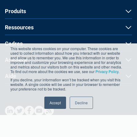
Produits
Ressources
Cadres
This website stores cookies on your computer. These cookies are
used to collect information about how you interact with our website
and allow us to remember you. We use this information in order to
Advisera
improve and customize your browsing experience and for analytics
and metrics about our visitors both on this website and other media.
To find out more about the cookies we use, see our
Privacy Policy
.
Aide
If you decline, your information won’t be tracked when you visit this
website. A single cookie will be used in your browser to remember
your preference not to be tracked.
Accept
Decline
Copyright ©2026 Advisera Expert Solutions Ltd