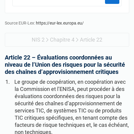
Commencer
RGPD UE
Infrastructures essentielles
ISO 9001
Fabrication
Source EUR-Lex:
https://eur-lex.europa.eu/
NIS 2
Chapitre 4
Article 22
ISO 14001
Transport et distribution
Article 22 –
Évaluations coordonnées au
ISO 45001
Éducation
niveau de l’Union des risques pour la sécurité
des chaînes d’approvisionnement critiques
ISO 13485
Télécommunications
Le groupe de coopération, en coopération avec
la Commission et l’ENISA, peut procéder à des
évaluations coordonnées des risques pour la
RDM UE
Banque et finance
sécurité des chaînes d’approvisionnement de
services TIC, de systèmes TIC ou de produits
TIC critiques spécifiques, en tenant compte des
ISO 20000
Administration
facteurs de risque techniques et, le cas échéant,
non techniques.