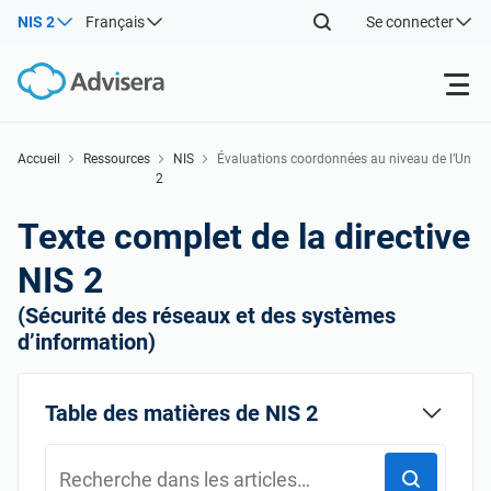
NIS 2
Français
Se connecter
Produits
Accueil
Ressources
NIS
Évaluations coordonnées au niveau de l’Un
2
ion des risques pour la sécurité des chaînes
Back
d’approvisionnement critiques
ISO 27001
Ressources gratuites
Texte complet de la directive
Back
NIS 2
Par type
NIS2
Industries
(Sécurité des réseaux et des systèmes
Back
d’information)
Par où commencer
DORA
Consultants
À propos de nous
Table des matières de NIS 2
Autre
ISO 42001
Entreprises informatiques et SaaS
Nous contacter