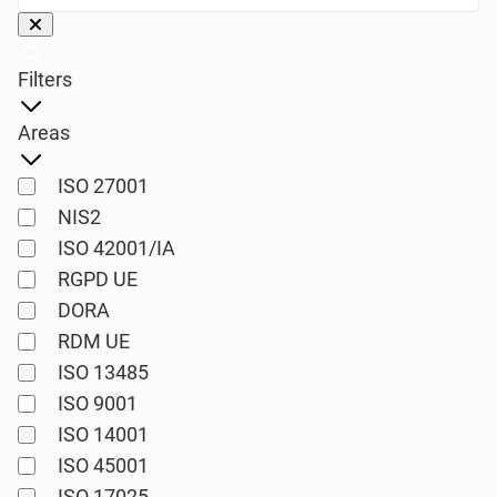
Commencer
RGPD UE
Infrastructures essentielles
Filters
ISO 9001
Fabrication
Areas
ISO 14001
Transport et distribution
ISO 27001
NIS2
ISO 45001
Éducation
ISO 42001/IA
RGPD UE
ISO 13485
Télécommunications
DORA
RDM UE
RDM UE
Banque et finance
ISO 13485
ISO 9001
ISO 14001
ISO 20000
Administration
ISO 45001
ISO 17025