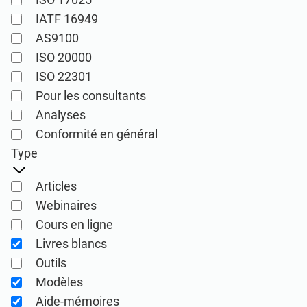
ISO 22301
Établissements de santé
IATF 16949
AS9100
ISO 17025
Dispositifs médicaux
ISO 20000
ISO 22301
Pour les consultants
IATF 16949
Aéronautique
Analyses
Conformité en général
AS9100
Automobile
Type
Articles
Laboratoires
Webinaires
Cours en ligne
ISO 27001
Livres blancs
Produits de mise en œuvre, de maintenance,
Outils
de formation et de connaissances relatifs
Consultants
Modèles
au Système de management de la sécurité
Aide-mémoires
de l’information (SMSI) conformément à la