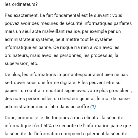
con
les ordinateurs?
(SM
Commencer
RGPD UE
Infrastructures essentielles
pour
con
Pas exactement. Le fait fondamental est le suivant : vous
serv
la n
cons
pouvez avoir des mesures de sécurité informatiques parfaites
270
ISO 9001
Fabrication
mais un seul acte malveillant réalisé, par exemple par un
administrateur système, peut mettre tout le système
L
ISO 14001
Transport et distribution
informatique en panne. Ce risque n’a rien à voir avec les
p
ordinateurs, mais avec les personnes, les processus, la
c
supervision, etc.
ISO 45001
Éducation
De plus, les informations importantespourraient bien ne pas
B
B
se trouver sous une forme digitale. Elles peuvent être sur
o
ISO 13485
Télécommunications
c
papier : un contrat important signé avec votre plus gros client,
des notes personnelles du directeur général, le mot de passe
RDM UE
Banque et finance
administrateur mis à l’abri dans un coffre
(1)
.
T
Donc, comme je le dis toujours à mes clients : la sécurité
F
informatique c’est 50% de sécurité de l’information parce que
ISO 20000
Administration
s
p
à
la sécurité de l’information comprend également la sécurité
c