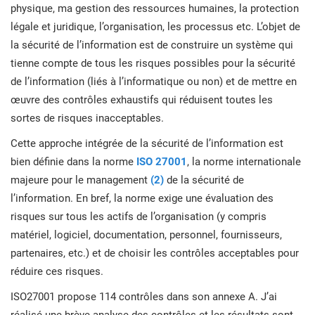
physique, ma gestion des ressources humaines, la protection
ISO 22301
Établissements de santé
légale et juridique, l’organisation, les processus etc. L’objet de
la sécurité de l’information est de construire un système qui
C
C
c
tienne compte de tous les risques possibles pour la sécurité
ISO 17025
Dispositifs médicaux
de l’information (liés à l’informatique ou non) et de mettre en
u
œuvre des contrôles exhaustifs qui réduisent toutes les
c
IATF 16949
Aéronautique
E
sortes de risques inacceptables.
C
Cette approche intégrée de la sécurité de l’information est
p
E
AS9100
Automobile
c
bien définie dans la norme
ISO 27001
, la norme internationale
c
l
majeure pour le management
(2)
de la sécurité de
p
l’information. En bref, la norme exige une évaluation des
c
Laboratoires
l
risques sur tous les actifs de l’organisation (y compris
matériel, logiciel, documentation, personnel, fournisseurs,
partenaires, etc.) et de choisir les contrôles acceptables pour
R
réduire ces risques.
c
ISO27001 propose 114 contrôles dans son annexe A. J’ai