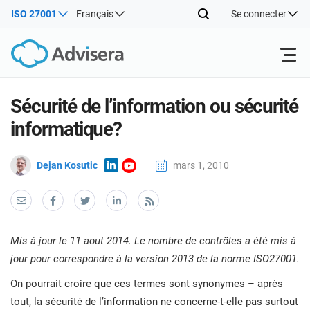
ISO 27001
Français
Se connecter
Produits
Sécurité de l’information ou sécurité
informatique?
ISO 27001
Ressources gratuites
ISO
Dejan Kosutic
mars 1, 2010
Prod
en œ
Par type
NIS2
Industries
main
form
con
Par où commencer
DORA
Consultants
À propos de nous
Con
Mis à jour le 11 aout 2014. Le nombre de contrôles a été mis à
rela
Prod
jour pour correspondre à la version 2013 de la norme ISO27001.
Sys
en œ
Autre
man
ISO 42001
Entreprises informatiques et SaaS
Nous contacter
On pourrait croire que ces termes sont synonymes – après
main
sécu
form
tout, la sécurité de l’information ne concerne-t-elle pas surtout
l’in