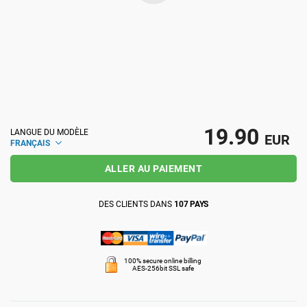
ISO 22301
Établissements de santé
ISO 17025
Dispositifs médicaux
IATF 16949
Aéronautique
19.90
LANGUE DU MODÈLE
EUR
FRANÇAIS
AS9100
Automobile
ALLER AU PAIEMENT
Laboratoires
DES CLIENTS DANS
107 PAYS
100% secure online billing
AES-256bit SSL safe