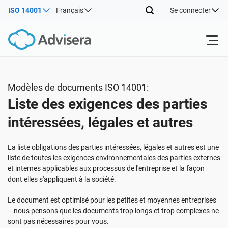
ISO 14001
Français
Se connecter
Produits
Modèles de documents ISO 14001:
Liste des exigences des parties
ISO 27001
Ressources gratuites
intéressées, légales et autres
Par type
NIS2
Industries
La liste obligations des parties intéressées, légales et autres est une
liste de toutes les exigences environnementales des parties externes
et internes applicables aux processus de l'entreprise et la façon
Par où commencer
DORA
Consultants
À propos de nous
dont elles s'appliquent à la société.
Le document est optimisé pour les petites et moyennes entreprises
Autre
ISO 42001
Entreprises informatiques et SaaS
Nous contacter
– nous pensons que les documents trop longs et trop complexes ne
sont pas nécessaires pour vous.