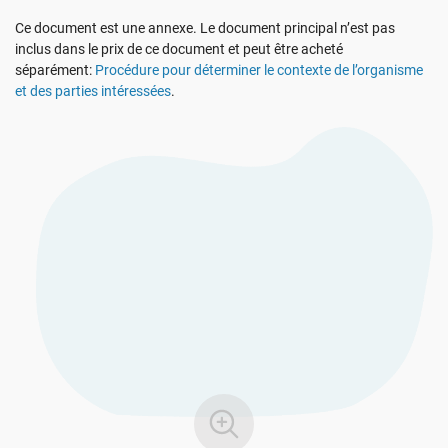
Voir La Démo
RGPD UE
Infrastructures essentielles
Ce document est une annexe. Le document principal n’est pas
inclus dans le prix de ce document et peut être acheté
séparément:
Procédure pour déterminer le contexte de l’organisme
ISO 9001
Fabrication
et des parties intéressées
.
ISO 14001
Transport et distribution
ISO 45001
Éducation
ISO 13485
Télécommunications
RDM UE
Banque et finance
ISO 20000
Administration