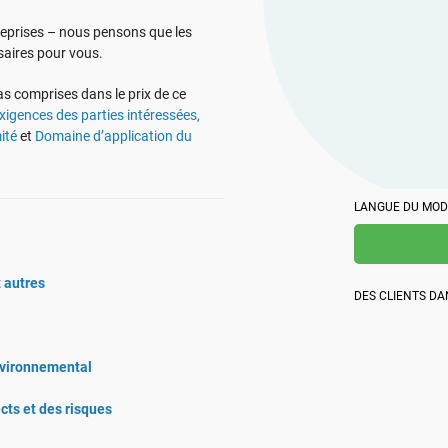
collaborat
Créez des documents relatifs aux obligations de
profession
conformité, obtenez des réponses immédiates à vos
Créez de la documentation relative à la norme ISO
reprises – nous pensons que les
niveau loca
questions en matière d'obligations de conformité,
27001, obtenez des réponses immédiates à toutes vos
saires pour vous.
élaborez plus rapidement du matériel de formation et
questions concernant cette norme et le SMSI,
peaufinez vos textes grâce à la plateforme d'Advisera,
peaufinez vos textes et élaborez plus rapidement des
optimisée par l'IA et s'appuyant sur une base de
as comprises dans le prix de ce
supports de formation à la sécurité grâce à la
connaissances exclusive en matière d'obligations de
exigences des parties intéressées,
plateforme d'Advisera, optimisée par l'IA.
conformité.
ité
et
Domaine d’application du
LANGUE DU MOD
t autres
DES CLIENTS D
nvironnemental
ects et des risques