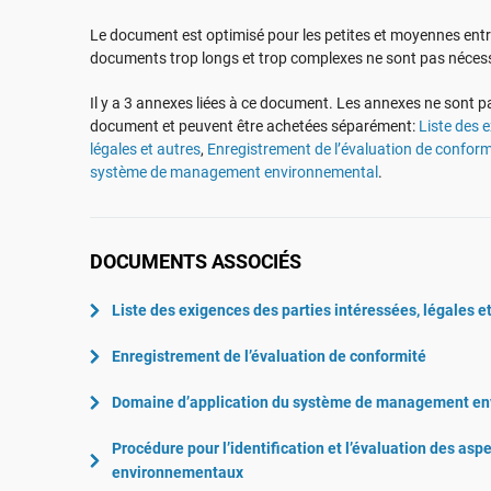
ISO 22301
Aéronautique
Le document est optimisé pour les petites et moyennes ent
ISO 17025
Automobile
documents trop longs et trop complexes ne sont pas néces
IATF 16949
Laboratoires
Il y a 3 annexes liées à ce document. Les annexes ne sont p
AS9100
document et peuvent être achetées séparément:
Liste des 
légales et autres
,
Enregistrement de l’évaluation de conform
système de management environnemental
.
DOCUMENTS ASSOCIÉS
Liste des exigences des parties intéressées, légales e
Enregistrement de l’évaluation de conformité
Domaine d’application du système de management e
Procédure pour l’identification et l’évaluation des asp
environnementaux