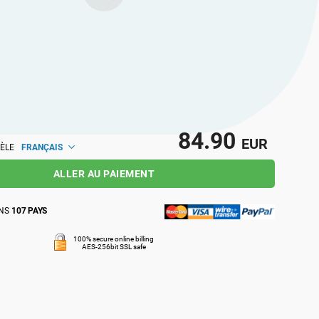
eurs et rejoignez une communauté de
nels qui partagent les mêmes idées, au
l et mondial.
84.90
EUR
FRANÇAIS
ÈLE
ALLER AU PAIEMENT
ANS
107 PAYS
100% secure online billing
AES-256bit SSL safe