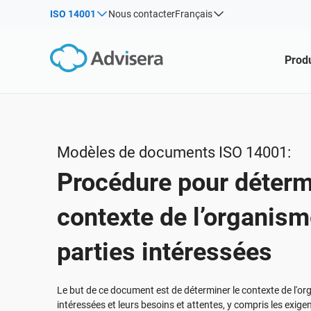
ISO 14001
Nous contacter
Français
Par type
Produits par cadre juridique :
Solutions pour les industries :
Produ
Articles
IS
Co
ISO 27001
Consultants
Webinaires
Pro
Pro
NIS2
Entreprises informatiques et SaaS
pou
rel
Cours
DORA
Infrastructures essentielles
con
Livres blancs
ISO 42001
Fabrication
Modèles de documents ISO 14001:
Modèles et outils
RGPD UE
Transport et distribution
Procédure pour déterm
Podcast
ISO 9001
Éducation
ISO 14001
Télécommunications
TOUT AFFICHER
contexte de l’organism
ISO 45001
Banque et finance
parties intéressées
ISO 13485
Administration
RDM UE
Établissements de santé
Le but de ce document est de déterminer le contexte de l'orga
ISO 20000
Dispositifs médicaux
intéressées et leurs besoins et attentes, y compris les exige