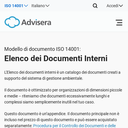
ISO 14001
Italiano
Accedi
Prodotti
Modello di documento ISO 14001:
Elenco dei Documenti Interni
ISO 27001
Risorse gratuite
L'Elenco dei documenti interni è un catalogo dei documenti creati a
Per tipo
NIS2
Settori
supporto del sistema di gestione ambientale.
Il documento è ottimizzato per organizzazioni di dimensioni piccole
Da dove cominciare
DORA
Consulenti
e medie – riteniamo che documenti eccessivamente lunghi e
Chi Siamo
complessi siamo semplicemente inutili nel tuo caso.
Altro
Questo documento è un’appendice. Il documento principale non è
ISO 42001
Aziende IT e SaaS
Contattaci
incluso nel prezzo di questo documento e può essere acquistato
separatamente:
Procedura per il Controllo dei Documenti e delle