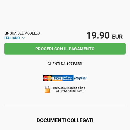
ISO 22301
Organizzazioni sanitarie
ISO 17025
Dispositivi medici
19.90
LINGUA DEL MODELLO
EUR
ITALIANO
IATF 16949
Aerospaziale
PROCEDI CON IL PAGAMENTO
AS9100
Settore Automotive
CLIENTI DA
107 PAESI
Laboratori
100% secure online billing
AES-256bit SSL safe
DOCUMENTI COLLEGATI