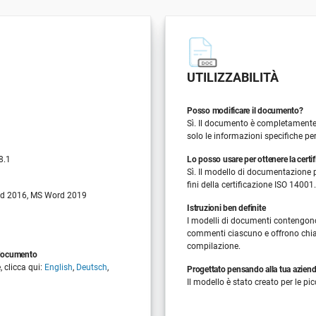
UTILIZZABILITÀ
Posso modificare il documento?
Sì. Il documento è completamente 
solo le informazioni specifiche pe
8.1
Lo posso usare per ottenere la certi
Sì. Il modello di documentazione p
fini della certificazione ISO 14001.
d 2016, MS Word 2019
Istruzioni ben definite
I modelli di documenti contengon
commenti ciascuno e offrono chiar
compilazione.
l documento
, clicca qui:
English
,
Deutsch
,
Progettato pensando alla tua azien
Il modello è stato creato per le pi