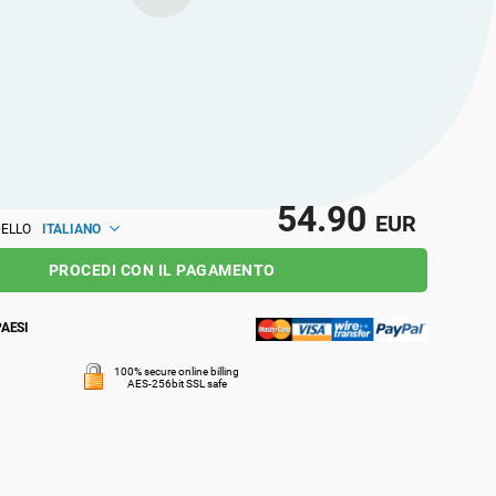
o stesso modo a livello locale e globale.
54.90
EUR
ITALIANO
DELLO
PROCEDI CON IL PAGAMENTO
PAESI
100% secure online billing
AES-256bit SSL safe