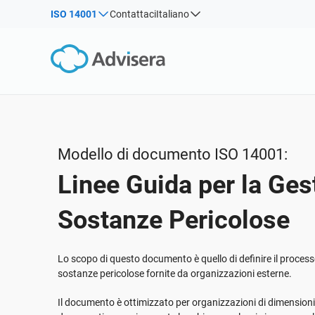
ISO 14001
Contattaci
Italiano
Per tipo
Prodotti divisi per norma:
Soluzioni per le industrie:
Articoli
IS
Co
ISO 27001
Consulenti
Webinar
Pro
Pro
NIS2
Aziende IT e SaaS
soc
sist
Corsi
DORA
Infrastrutture critiche
270
Libri Bianchi
ISO 42001
Produzione
Modello di documento ISO 14001:
Modelli e Strumenti
GDPR dell’UE
Trasporto e distribuzione
Linee Guida per la Ges
Podcast
ISO 9001
Formazione scolastica
ISO 14001
Telecomunicazioni
MOSTRA TUTTO
Sostanze Pericolose
ISO 45001
Settore bancario e finanziario
ISO 13485
Governo
Lo scopo di questo documento è quello di definire il process
sostanze pericolose fornite da organizzazioni esterne.
MDR dell’UE
Organizzazioni sanitarie
ISO 20000
Dispositivi medici
Il documento è ottimizzato per organizzazioni di dimensioni