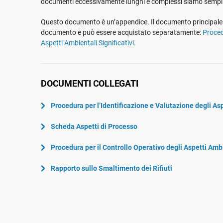
documenti eccessivamente lunghi e complessi siamo semplic
ISO 22301
Aerospaziale
ISO 17025
Settore Automotive
Questo documento è un’appendice. Il documento principale 
documento e può essere acquistato separatamente:
Proced
IATF 16949
Laboratori
Aspetti Ambientali Significativi
.
AS9100
DOCUMENTI COLLEGATI
Procedura per l’Identificazione e Valutazione degli Asp
Scheda Aspetti di Processo
Procedura per il Controllo Operativo degli Aspetti Ambi
Rapporto sullo Smaltimento dei Rifiuti