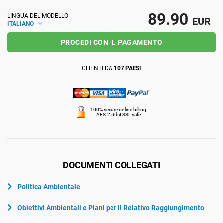
ISO 22301
Organizzazioni sanitarie
89.90
LINGUA DEL MODELLO
EUR
ITALIANO
PROCEDI CON IL PAGAMENTO
ISO 17025
Dispositivi medici
CLIENTI DA
107 PAESI
IATF 16949
Aerospaziale
AS9100
Settore Automotive
100% secure online billing
AES-256bit SSL safe
Laboratori
DOCUMENTI COLLEGATI
Politica Ambientale
Obiettivi Ambientali e Piani per il Relativo Raggiungimento