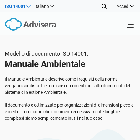
ISO 14001
Italiano
Accedi
Prodotti
Modello di documento ISO 14001:
Manuale Ambientale
ISO 27001
Risorse gratuite
Il Manuale Ambientale descrive come i requisiti della norma
Per tipo
NIS2
Settori
vengano soddisfatti e fornisce i riferimenti agli altri documenti del
Sistema di Gestione Ambientale.
Da dove cominciare
DORA
Consulenti
Il documento è ottimizzato per organizzazioni di dimensioni piccole
Chi Siamo
e medie – riteniamo che documenti eccessivamente lunghi e
complessi siamo semplicemente inutili nel tuo caso.
Altro
ISO 42001
Aziende IT e SaaS
Contattaci