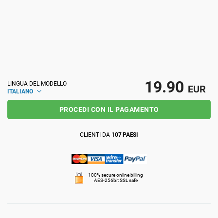
ISO 22301
Organizzazioni sanitarie
ISO 17025
Dispositivi medici
IATF 16949
Aerospaziale
19.90
LINGUA DEL MODELLO
EUR
ITALIANO
AS9100
Settore Automotive
PROCEDI CON IL PAGAMENTO
CLIENTI DA
107 PAESI
Laboratori
100% secure online billing
AES-256bit SSL safe