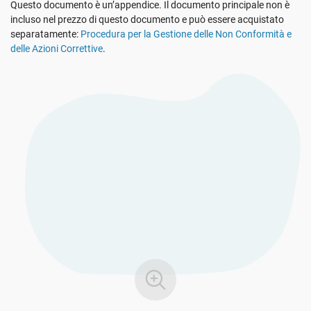
Questo documento è un’appendice. Il documento principale non è
Vedi La Demo
GDPR dell’UE
Infrastrutture critiche
incluso nel prezzo di questo documento e può essere acquistato
separatamente:
Procedura per la Gestione delle Non Conformità e
delle Azioni Correttive
.
ISO 9001
Produzione
ISO 14001
Trasporto e distribuzione
ISO 45001
Formazione scolastica
ISO 13485
Telecomunicazioni
MDR dell’UE
Settore bancario e finanziario
ISO 20000
Governo