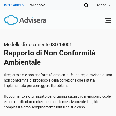
ISO 14001
Italiano
Accedi
Prodotti
Modello di documento ISO 14001:
Rapporto di Non Conformità
ISO 27001
Risorse gratuite
Ambientale
Per tipo
NIS2
Settori
Il registro delle non conformità ambientali è una registrazione di una
non conformità di processo e della correzione che è stata
implementata per correggere il problema.
Da dove cominciare
DORA
Consulenti
Chi Siamo
Il documento è ottimizzato per organizzazioni di dimensioni piccole
e medie – riteniamo che documenti eccessivamente lunghi e
Altro
ISO 42001
Aziende IT e SaaS
Contattaci
complessi siamo semplicemente inutili nel tuo caso.