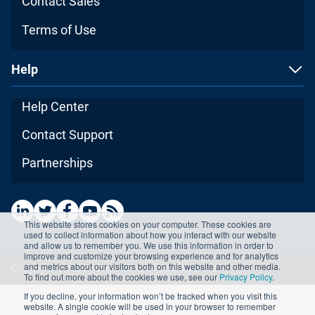
Contact Sales
Terms of Use
Help
Help Center
Contact Support
Partnerships
This website stores cookies on your computer. These cookies are
used to collect information about how you interact with our website
and allow us to remember you. We use this information in order to
improve and customize your browsing experience and for analytics
and metrics about our visitors both on this website and other media.
Copyright ©2026 Advisera Expert Solutions Ltd
To find out more about the cookies we use, see our
Privacy Policy
.
If you decline, your information won’t be tracked when you visit this
website. A single cookie will be used in your browser to remember