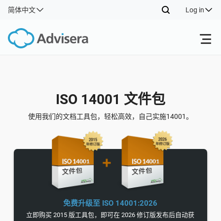
简体中文
Log in
Products
ISO 14001 文件包
ISO 27001
Free Resources
使用我们的文档工具包，轻松高效，自己实施14001。
By Type
NIS2
Industries
Where to Start
DORA
Consultants
Contact Us
Other
See Demo
ISO 42001
IT & SaaS companies
免费升级至 ISO 14001:2026
立即购买 2015 版工具包，即可在 2026 修订版发布后自动获