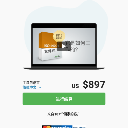
ISO 22301
Health organizations
ISO 17025
Medical device
IATF 16949
Aerospace
AS9100
Automotive
$897
Laboratories
工具包语言
US
简体中文
进行结算
来自
107个国家
的客户