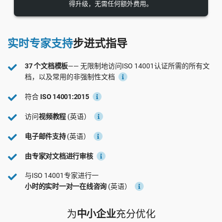
得升级，无需任何额外费用。
EU GDPR
Critical infrastructure
ISO 9001
Manufacturing
实时专家支持
步进式指导
37 个文档模板
—— 无限制地访问ISO 14001认证所需的所有文
ISO 14001
Transportation & distribution
档，以及常用的非强制性文档
符合
ISO 14001:2015
ISO 45001
Education
访问
视频教程
(英语）
电子邮件支持
(英语）
ISO 13485
Telecommunications
由专家对文档进行审核
EU MDR
Banking & finance
与ISO 14001专家进行一
小时的实时一对一在线咨询
(英语）
ISO 20000
Government
为
中小企业
充分优化