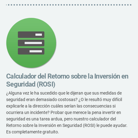
C
c
ISO 22301
Organizaciones sanitarias
l
C
ISO 17025
Productos sanitarios
c
E
h
C
IATF 16949
Aeroespacial
I
c
o
AS9100
Automoción
E
Calculador del Retorno sobre la Inversión en
C
Seguridad (ROSI)
Laboratorios
I
¿Alguna vez le ha sucedido que le dijeran que sus medidas de
seguridad eran demasiado costosas? ¿O le resultó muy difícil
o
explicarle a la dirección cuáles serían las consecuencias si
c
ocurriera un incidente? Probar que merece la pena invertir en
seguridad es una tarea ardua, pero nuestro calculador del
Retorno sobre la Inversión en Seguridad (ROSI) le puede ayudar.
D
Es completamente gratuito.
c