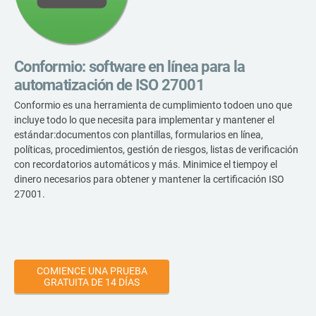
form
nor
Empezar
RGPD UE
Infraestructura crítica
cono
270
para
cons
ISO 9001
Fabricación
Conformio: software en línea para la
automatización de ISO 27001
ISO 14001
Transporte y distribución
Conformio es una herramienta de cumplimiento todoen uno que
incluye todo lo que necesita para implementar y mantener el
c
estándar:documentos con plantillas, formularios en línea,
políticas, procedimientos, gestión de riesgos, listas de verificación
ISO 45001
Educación
con recordatorios automáticos y más. Minimice el tiempoy el
dinero necesarios para obtener y mantener la certificación ISO
27001.
ISO 13485
Telecomunicaciones
c
MDR UE
Banca y finanzas
c
ó
COMIENCE UNA PRUEBA
GRATUITA DE 14 DÍAS
T
ISO 20000
Gobernanza