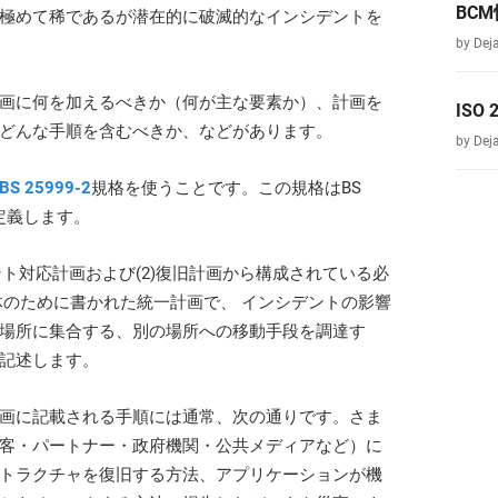
platform.
BC
極めて稀であるが潜在的に破滅的なインシデントを
platform built on proprietary compliance knowledge.
by Dej
画に何を加えるべきか（何が主な要素か）、計画を
ISO
どんな手順を含むべきか、などがあります。
by Dej
BS 25999-2
規格を使うことです。この規格はBS
を定義します。
ント対応計画および(2)復旧計画から構成されている必
体のために書かれた統一計画で、 インシデントの影響
場所に集合する、別の場所への移動手段を調達す
記述します。
画に記載される手順には通常、次の通りです。さま
客・パートナー・政府機関・公共メディアなど）に
トラクチャを復旧する方法、アプリケーションが機