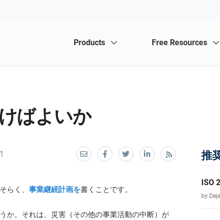
Where to Start
Products
Free Resources
ISO 27001
NIS2
O 27001
nsultants
ISO 42001
For Consultants
lementation, maintenance, training, and knowledge products for con
lementation, maintenance, training, and knowledge products for Inf
urity Management Systems (ISMS) according to the ISO 27001 stan
Conformio for Consultants
Consultant 
ISO 9001
EU GDPR
Conformio ISO 27001 Software
ISO 27001 
Handle multiple ISO 27001 projects by automating
All require
ISO 13485
EU MDR
repetitive tasks during ISMS implementation.
implement 
Automate your ISMS implementation and
All require
けばよいか
clients.
ISO 14001
DORA
maintenance with the Risk Register, Statement of
implement 
Company Training Academy for Consultants
Courses fo
Applicability, and wizards for all required documents.
ISO 45001
IATF 16949
ISO 27001 Training & Awareness
ISO 27001 
Grow your business by organizing cybersecurity and
Accredited
compliance training for your clients under your own
DORA and I
ISO 20000
AS9100
Train your key people about ISO 27001 requirements
Accredited 
brand using Advisera’s learning management system
help consu
1
推
and provide cybersecurity awareness training to all of
profession
ISO 22301
Compliance in general
platform.
recurring 
your employees.
and certifi
competitor
Experta – AI Copilot for ISO 27001 Compliance
ISO 17025
Experta – AI Copilot for Compliance &
Consultant
ISO
Consulting
Create ISO 27001 documentation, get instant
そらく、
事業継続計画を
書くことです。
Find new cl
answers to any questions related to ISO 27001 and
by Dej
and meet a
Create compliance documents, get instant answers to
the ISMS, refine your writing, and build security
locally and
compliance questions, build training materials faster,
training materials faster with Advisera’s AI-powered
うか。それは、災害（その他の事業活動の中断）が
and refine writing using Advisera’s AI-powered