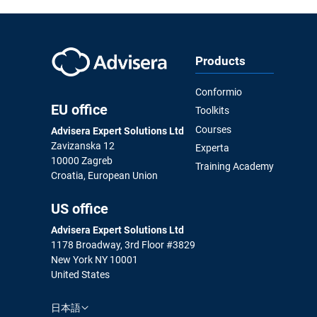
Products
Conformio
EU office
Toolkits
Courses
Advisera Expert Solutions Ltd
Zavizanska 12
Experta
10000 Zagreb
Training Academy
Croatia, European Union
US office
Advisera Expert Solutions Ltd
1178 Broadway, 3rd Floor #3829
New York NY 10001
United States
日本語