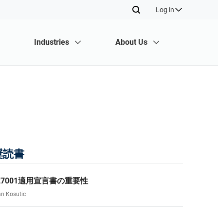
Log in
Other
Industries
About Us
Live Consultations
Consultant Directory
sultancies.
ormation
dard.
Community
Toolkits
Documentation Toolkits
d policies, procedures, and forms to
various standards and regulations for your
d policies, procedures, and forms to
an ISMS according to ISO 27001.
r Building and Growing a Consultancy
Online Courses
 Lead Auditor and Implementer courses for
SO standards, and advanced courses to
Dejan Kosutic
courses for individuals and security
ltants grow their business, increase
奨読書
als who want the highest-quality training
revenue, and stand out from bigger
Lead ISO 22301 Expert
cation.
s.
 Directory
ABOUT ADVISERA
 27001適用宣言書の重要性
ients, potential partners, and collaborators
an Kosutic
 community of like-minded professionals
 globally.