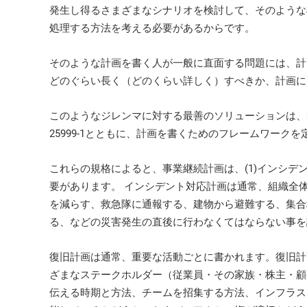
ISO 17025
Automotive
発生し得るさまざまなシナリオを検討して、そのような
IATF 16949
Laboratories
処理する方法を考える必要があるからです。
AS9100
そのような計画を書く人が一般に直面する問題には、計
どのぐらい長く（どのくらい詳しく）すべきか、計画に
このようなジレンマに対する最善のソリューションは、
25999-1とともに、計画を書くためのフレームワーク
これらの規格によると、事業継続計画は、(1)インシデ
要があります。 インシデント対応計画は通常、組織全
を減らす、救急隊に通報する、建物から避難する、集合
る、などの災害発生の直後に行わなくてはならない事を
復旧計画は通常、重要な活動ごとに書かれます。復旧計
ざまなステークホルダー（従業員・その家族・株主・顧
伝える時期と方法、チームを招集する方法、インフラス