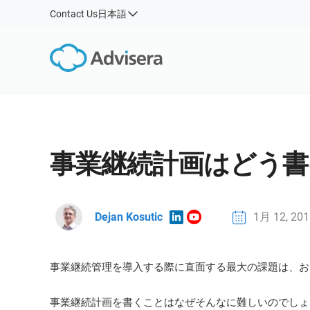
Products by framework:
Solutions for industries:
Contact Us
日本語
By Type
ISO 27001
Consultants
Articles
IS
Co
NIS2
IT & SaaS companies
Webinars
Imp
DORA
Critical infrastructure
Imp
Sec
Courses
ISO 42001
Manufacturing
White Papers
EU GDPR
Transportation & distribution
Templates & Tools
事業継続計画はどう書
ISO 9001
Education
Podcast
ISO 14001
Telecommunications
ISO 45001
Banking & finance
VIEW ALL
Dejan Kosutic
1月 12, 201
ISO 13485
Government
EU MDR
Health organizations
事業継続管理を導入する際に直面する最大の課題は、お
ISO 20000
Medical device
ISO 22301
Aerospace
事業継続計画を書くことはなぜそんなに難しいのでしょ