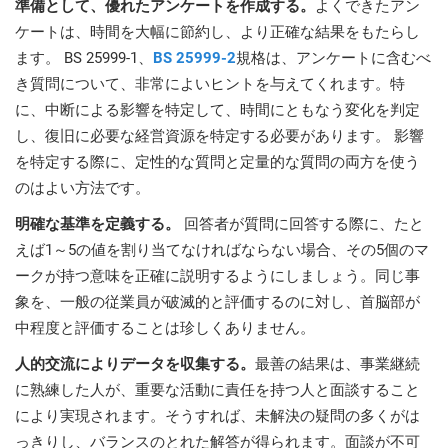
準備として、優れたアンケートを作成する。
よくできたアン
O
ISO 22301
Health organizations
ケートは、時間を大幅に節約し、より正確な結果をもたらし
C
ます。 BS 25999-1、
BS 25999-2
規格は、アンケートに含むべ
E
き質問について、非常によいヒントを与えてくれます。特
ISO 17025
Medical device
C
E
に、中断による影響を特定して、時間にともなう変化を判定
C
し、復旧に必要な経営資源を特定する必要があります。 影響
IATF 16949
Aerospace
を特定する際に、定性的な質問と定量的な質問の両方を使う
&
のはよい方法です。
AS9100
Automotive
明確な基準を定義する。
回答者が質問に回答する際に、たと
C
えば1～5の値を割り当てなければならない場合、その5個のマ
D
ークが持つ意味を正確に説明するようにしましょう。同じ事
Laboratories
象を、一般の従業員が破滅的と評価するのに対し、首脳部が
中程度と評価することは珍しくありません。
人的交流によりデータを収集する。
最善の結果は、事業継続
に熟練した人が、重要な活動に責任を持つ人と面談すること
により実現されます。そうすれば、未解決の疑問の多くがは
っきりし、バランスのとれた解答が得られます。面談が不可