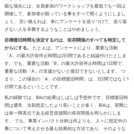
能な場合には、全員参加のワークショップを最低でも一回は
開催して、参加者が困っている事をすべて聞くようにしまし
ょう。 言い換えれば、単にアンケートを送りつけて、送り返
さない人を非難するようなことはやめましょう。
目標復旧時間を決定するのは、依存関係のすべてを特定して
からにする。
たとえば、アンケートにより、重要な活動
「A」の最大許容停止時間は2日間であると結論付けたとしま
す。でも、重要な活動「B」の最大許容停止時間は1日間で、
重要な活動「A」の支援がないと復旧できないとします。 つ
まり、この場合の「A」の目標復旧時間」は、2日間ではなく1
日間であるということです。
私の経験では、BIAの結果はしばしば予想外です。目標復旧時
間は通常、当初想定したより長いことが多く、BIAは、実際に
は単一障害点である経営資源間の依存関係を明らかにしま
す。 でも、事業インパクト分析は何よりも、人々に想定外の
事について考えさせる最も効果的な方法であり、そのような