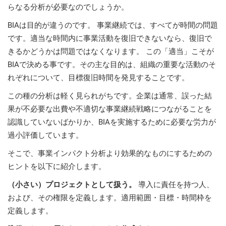
prod
らなる分析が必要なのでしょうか。
ISO
EU GDPR
Critical infrastructure
cons
stan
BIAは目的が違うのです。 事業継続では、すべてが時間の問題
です。適当な時間内に事業活動を復旧できないなら、復旧で
ISO 9001
Manufacturing
きるかどうかは問題ではなくなります。 この「適当」こそが
f
BIAで決める事です。その主な目的は、組織の重要な活動のそ
C
ISO 14001
Transportation & distribution
れぞれについて、目標復旧時間を発見することです。
この種の分析は軽く見られがちです。企業は通常、誤った結
C
ISO 45001
Education
果が不必要な出費や不適切な事業継続戦略につながることを
T
認識していないばかりか、BIAを実施するために必要な労力が
T
過小評価しています。
ISO 13485
Telecommunications
そこで、事業インパクト分析より効果的なものにするための
T
ヒントを以下に紹介します。
EU MDR
Banking & finance
T
C
（小さい）プロジェクトとして扱う。
導入に責任を持つ人、
および、その権限を定義します。適用範囲・目標・時間枠を
ISO 20000
Government
定義します。
C
B