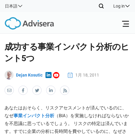
日本語
Log in
Products
成功する事業インパクト分析のヒ
ント5つ
ISO 27001
Free Resources
ISO
Impl
Dejan Kosutic
1月 18, 2011
main
By Type
NIS2
Industries
trai
kno
prod
Where to Start
DORA
Consultants
Contact Us
Con
Info
あなたはおそらく、リスクアセスメントが済んでいるのに、
Impl
Secu
なぜ
事業インパクト分析
（BIA）を実施しなければならないか
main
Other
Man
ISO 42001
IT & SaaS companies
を不思議に思っているでしょう。 リスクの特定は済んでいま
trai
Sys
kno
す。すでに企業の分析に長時間を費やしているのに、なぜさ
acco