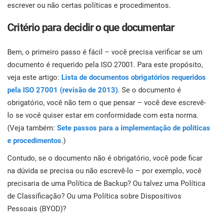
con
escrever ou não certas políticas e procedimentos.
norm
Comece
EU GDPR
Infraestrutura crítica
para
Critério para decidir o que documentar
ISO 9001
Manufatura
Bem, o primeiro passo é fácil – você precisa verificar se um
documento é requerido pela ISO 27001. Para este propósito,
C
ISO 14001
Transporte & distribuição
veja este artigo:
Lista de documentos obrigatórios requeridos
pela ISO 27001 (revisão de 2013)
. Se o documento é
K
K
obrigatório, você não tem o que pensar – você deve escrevê-
ISO 45001
Educação
C
lo se você quiser estar em conformidade com esta norma.
(Veja também:
Sete passos para a implementação de políticas
ISO 13485
Telecomunicações
e procedimentos
.)
T
c
Contudo, se o documento não é obrigatório, você pode ficar
EU MDR
Bancária & financeira
s
na dúvida se precisa ou não escrevê-lo – por exemplo, você
precisaria de uma Política de Backup? Ou talvez uma Política
c
de Classificação? Ou uma Política sobre Dispositivos
ISO 20000
Governo
Pessoais (BYOD)?
C
C