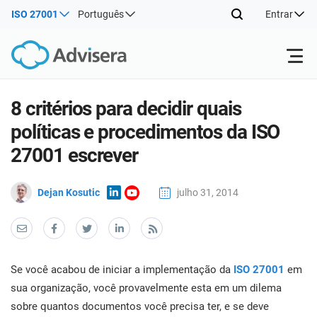
ISO 27001
Português
Entrar
Produtos
8 critérios para decidir quais
políticas e procedimentos da ISO
ISO 27001
Recursos gratuitos
ISO
27001 escrever
Prod
imp
Por tipo
NIS2
Dejan Kosutic
julho 31, 2014
Indústrias
man
trei
conh
Onde começar
DORA
Consultores
Sobre nós
Con
Sist
Prod
Gest
Se você acabou de iniciar a implementação da
ISO 27001
em
imp
Outros
Seg
ISO 42001
Companhias de TI e SaaS
Contate-nos
sua organização, você provavelmente esta em um dilema
man
Info
sobre quantos documentos você precisa ter, e se deve
trei
de a