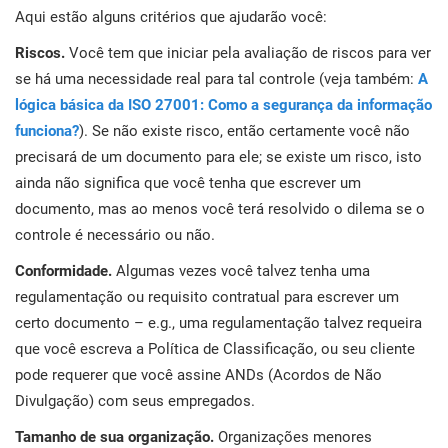
Aqui estão alguns critérios que ajudarão você:
i
ISO 22301
Organizações de saúde
Riscos.
Você tem que iniciar pela avaliação de riscos para ver
E
se há uma necessidade real para tal controle (veja também:
A
c
ISO 17025
Dispositivos médicos
C
lógica básica da ISO 27001: Como a segurança da informação
funciona?
). Se não existe risco, então certamente você não
E
IATF 16949
Aeroespacial
precisará de um documento para ele; se existe um risco, isto
C
ainda não significa que você tenha que escrever um
documento, mas ao menos você terá resolvido o dilema se o
AS9100
Automotiva
controle é necessário ou não.
e
Conformidade.
Algumas vezes você talvez tenha uma
Laboratórios
regulamentação ou requisito contratual para escrever um
D
certo documento – e.g., uma regulamentação talvez requeira
C
que você escreva a Política de Classificação, ou seu cliente
pode requerer que você assine ANDs (Acordos de Não
Divulgação) com seus empregados.
Tamanho de sua organização.
Organizações menores