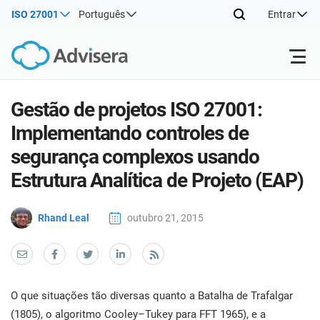
ISO 27001
Português
Entrar
Produtos
Gestão de projetos ISO 27001:
Implementando controles de
ISO 27001
Recursos gratuitos
ISO
segurança complexos usando
Prod
Estrutura Analítica de Projeto (EAP)
imp
Por tipo
NIS2
Indústrias
man
Rhand Leal
outubro 21, 2015
trei
conh
Onde começar
DORA
Consultores
Sobre nós
Con
Sist
Prod
Gest
imp
Outros
Seg
ISO 42001
Companhias de TI e SaaS
Contate-nos
man
O que situações tão diversas quanto a Batalha de Trafalgar
Info
trei
(1805), o algoritmo Cooley–Tukey para FFT 1965), e a
de a