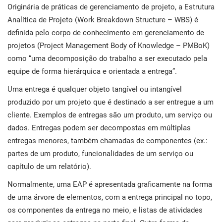
Originária de práticas de gerenciamento de projeto, a Estrutura
i
ISO 22301
Organizações de saúde
Analítica de Projeto (Work Breakdown Structure – WBS) é
definida pelo corpo de conhecimento em gerenciamento de
E
c
ISO 17025
Dispositivos médicos
projetos (Project Management Body of Knowledge – PMBoK)
C
como “uma decomposição do trabalho a ser executado pela
equipe de forma hierárquica e orientada a entrega”.
E
IATF 16949
Aeroespacial
C
Uma entrega é qualquer objeto tangível ou intangível
produzido por um projeto que é destinado a ser entregue a um
AS9100
Automotiva
cliente. Exemplos de entregas são um produto, um serviço ou
e
dados. Entregas podem ser decompostas em múltiplas
entregas menores, também chamadas de componentes (ex.:
Laboratórios
D
partes de um produto, funcionalidades de um serviço ou
C
capítulo de um relatório).
Normalmente, uma EAP é apresentada graficamente na forma
de uma árvore de elementos, com a entrega principal no topo,
os componentes da entrega no meio, e listas de atividades