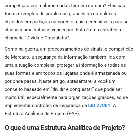
con
norm
Comece
competição em multimercados têm em comum? Elas são
EU GDPR
Infraestrutura crítica
para
todos exemplos de problemas grandes ou complexos
divididos em pedaços menores e mais gerenciáveis para se
ISO 9001
Manufatura
alcançar uma solução vencedora. Esta é uma estratégia
chamada “Dividir e Conquistar”.
C
ISO 14001
Transporte & distribuição
Como na guerra, em processamentos de sinais, e competição
de Mercado, a segurança da informação também lida com
K
K
uma situação complexa: proteger a informação e todas as
ISO 45001
Educação
C
suas formas e em todos os lugares onde é armazenada ou
por onde passa. Neste artigo, apresentarei a você um
ISO 13485
Telecomunicações
conceito baseado em “dividir e conquistar” que pode ser
muito útil, especialmente para organizações grandes, ao se
T
c
implementar controles de segurança da
ISO 27001
: A
EU MDR
Bancária & financeira
s
Estrutura Analítica de Projeto (EAP).
c
O que é uma Estrutura Analítica de Projeto?
ISO 20000
Governo
C
C