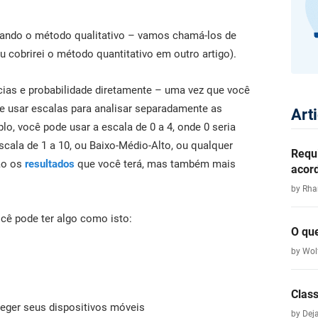
sando o método qualitativo – vamos chamá-los de
Eu cobrirei o método quantitativo em outro artigo).
cias e probabilidade diretamente – uma vez que você
e usar escalas para analisar separadamente as
Art
o, você pode usar a escala de 0 a 4, onde 0 seria
escala de 1 a 10, ou Baixo-Médio-Alto, ou qualquer
Requ
rão os
resultados
que você terá, mas também mais
acor
by Rha
cê pode ter algo como isto:
O qu
by Wol
Clas
eger seus dispositivos móveis
by Dej