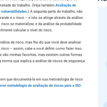
profission
obtenha respostas instantâneas a dúvidas sobre
Crie documentação da ISO 27001, obtenha respostas
globalment
obrigações de conformidade, elabore materiais de
a metade do trabalho. (Veja também
Avaliação de
instantâneas para qualquer dúvida relacionada à ISO
treinamento com mais rapidez e aprimore a redação
27001 e ao SGSI, aprimore sua redação e desenvolva
vulnerabilidades
.) A segunda parte do trabalho, não
usando a plataforma da Advisera, impulsionada por
materiais de treinamento em segurança com mais
ande é o risco – e isto se atinge através da análise
IA e baseada em conhecimento proprietário sobre
rapidez usando a plataforma da Advisera com
obrigações de conformidade.
sco se materializar, e da análise da probabilidade
tecnologia de IA.
lmente calcular o nível do risco.
álise de risco, mas lhe diz que você deve analisar
 risco – assim, cabe a você definir como fazer isso.
s são minhas favoritas, mas existem outras formas
a norma que explica a análise de riscos de segurança
tem que documentá-la em sua metodologia de risco
ver metodologia de avaliação de riscos para a ISO