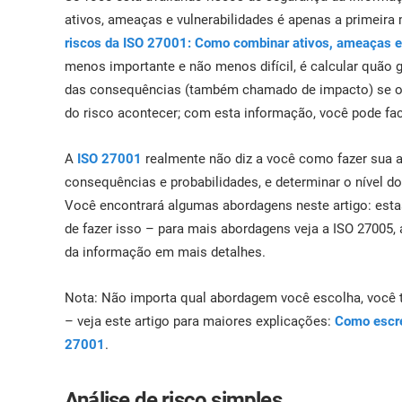
ISO 17025
Automotiva
ativos, ameaças e vulnerabilidades é apenas a primeir
IATF 16949
Laboratórios
riscos da ISO 27001: Como combinar ativos, ameaças e 
AS9100
menos importante e não menos difícil, é calcular quão gr
das consequências (também chamado de impacto) se o ri
do risco acontecer; com esta informação, você pode faci
A
ISO 27001
realmente não diz a você como fazer sua an
consequências e probabilidades, e determinar o nível do
Você encontrará algumas abordagens neste artigo: esta
de fazer isso – para mais abordagens veja a ISO 27005, 
da informação em mais detalhes.
Nota: Não importa qual abordagem você escolha, você 
– veja este artigo para maiores explicações:
Como escre
27001
.
Análise de risco simples