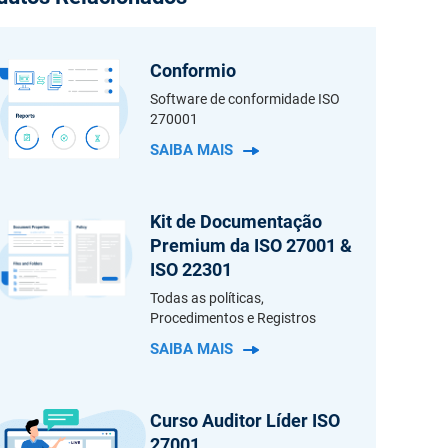
ais com ideias semelhantes local e
e.
Conformio
Software de conformidade ISO
270001
SAIBA MAIS
Kit de Documentação
Premium da ISO 27001 &
ISO 22301
Todas as políticas,
Procedimentos e Registros
SAIBA MAIS
Curso Auditor Líder ISO
27001