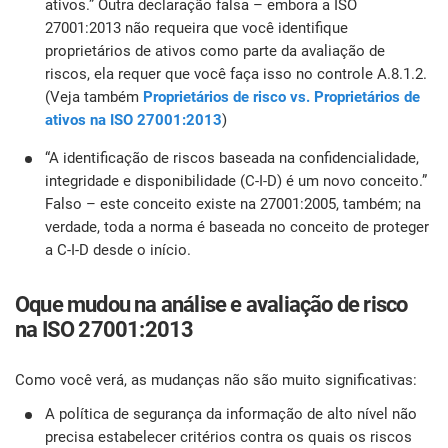
ativos.” Outra declaração falsa – embora a ISO
i
ISO 22301
Organizações de saúde
27001:2013 não requeira que você identifique
proprietários de ativos como parte da avaliação de
E
riscos, ela requer que você faça isso no controle A.8.1.2.
c
ISO 17025
Dispositivos médicos
C
(Veja também
Proprietários de risco vs. Proprietários de
ativos na ISO 27001:2013
)
E
IATF 16949
Aeroespacial
“A identificação de riscos baseada na confidencialidade,
C
integridade e disponibilidade (C-I-D) é um novo conceito.”
Falso – este conceito existe na 27001:2005, também; na
AS9100
Automotiva
verdade, toda a norma é baseada no conceito de proteger
e
a C-I-D desde o início.
Laboratórios
Oque mudou na análise e avaliação de risco
D
na ISO 27001:2013
C
Como você verá, as mudanças não são muito significativas:
A política de segurança da informação de alto nível não
precisa estabelecer critérios contra os quais os riscos