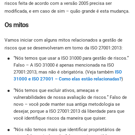
con
riscos feita de acordo com a versão 2005 precisa ser
norm
Comece
EU GDPR
Infraestrutura crítica
para
modificada, e em caso de sim – quão grande é esta mudança.
Os mitos
ISO 9001
Manufatura
Vamos iniciar com alguns mitos relacionados a gestão de
C
ISO 14001
Transporte & distribuição
riscos que se desenvolveram em torno da ISO 27001:2013:
K
“Nós temos que usar a ISO 31000 para gestão de riscos.”
K
ISO 45001
Educação
Falso – A ISO 31000 é apenas mencionada na ISO
C
27001:2013, mas não é obrigatória. (Veja também
ISO
31000 e ISO 27001 – Como elas estão relacionadas?
)
ISO 13485
Telecomunicações
“Nós temos que excluir ativos, ameaças e
T
vulnerabilidades de nossa avaliação de riscos.” Falso de
c
EU MDR
Bancária & financeira
s
novo – você pode manter sua antiga metodologia se
desejar, porque a ISO 27001:2013 dá liberdade para que
c
você identifique riscos da maneira que quiser.
ISO 20000
Governo
“Nós não temos mais que identificar proprietários de
C
C