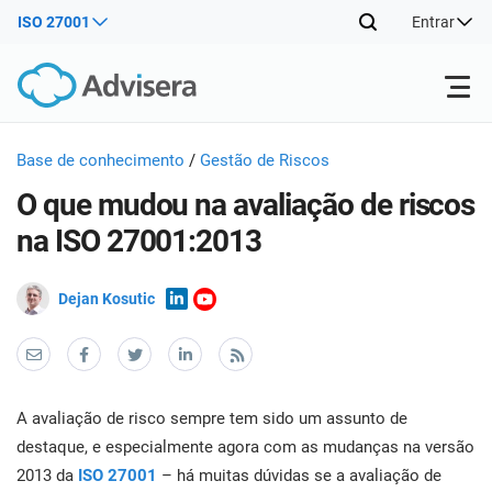
ISO 27001
Entrar
Produtos
Base de conhecimento
/
Gestão de Riscos
O que mudou na avaliação de riscos
ISO 27001
Recursos gratuitos
ISO
na ISO 27001:2013
Prod
imp
Por tipo
NIS2
Dejan Kosutic
Indústrias
man
trei
conh
Onde começar
DORA
Consultores
Sobre nós
Con
Sist
Prod
Gest
A avaliação de risco sempre tem sido um assunto de
imp
Outros
Seg
ISO 42001
Companhias de TI e SaaS
Contate-nos
destaque, e especialmente agora com as mudanças na versão
man
Info
2013 da
ISO 27001
– há muitas dúvidas se a avaliação de
trei
de a