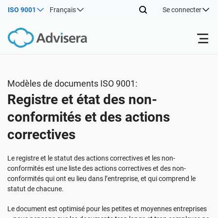
ISO 9001
Français
Se connecter
Produits
Modèles de documents ISO 9001:
Registre et état des non-
ISO 27001
Ressources gratuites
conformités et des actions
correctives
Par type
NIS2
Industries
Le registre et le statut des actions correctives et les non-
Par où commencer
DORA
Consultants
À propos de nous
conformités est une liste des actions correctives et des non-
conformités qui ont eu lieu dans l’entreprise, et qui comprend le
statut de chacune.
Autre
ISO 42001
Entreprises informatiques et SaaS
Nous contacter
Le document est optimisé pour les petites et moyennes entreprises