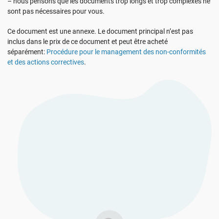
– nous pensons que les documents trop longs et trop complexes ne
Voir La Démo
RGPD UE
Infrastructures essentielles
sont pas nécessaires pour vous.
Ce document est une annexe. Le document principal n’est pas
ISO 9001
Fabrication
inclus dans le prix de ce document et peut être acheté
séparément:
Procédure pour le management des non-conformités
et des actions correctives
.
ISO 14001
Transport et distribution
ISO 45001
Éducation
ISO 13485
Télécommunications
RDM UE
Banque et finance
ISO 20000
Administration