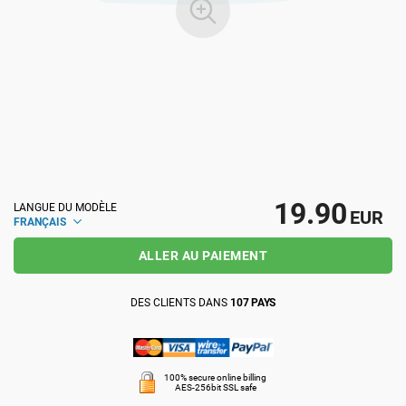
ISO 22301
Établissements de santé
ISO 17025
Dispositifs médicaux
IATF 16949
Aéronautique
AS9100
Automobile
19.90
LANGUE DU MODÈLE
EUR
FRANÇAIS
ALLER AU PAIEMENT
Laboratoires
DES CLIENTS DANS
107 PAYS
100% secure online billing
AES-256bit SSL safe