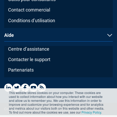
Contact commercial
Conditions d’utilisation
Aide
Centre d’assistance
Contacter le support
Partenariats
This website stores cookies on your computer. These cookies are
used to collect information about how you interact with our website
and allow us to remember you. We use this information in order to
improve and customize your browsing experience and for analytics
and metrics about our visitors both on this website and other media.
Copyright ©2026 Advisera Expert Solutions Ltd
To find out more about the cookies we use, see our
Privacy Policy
.