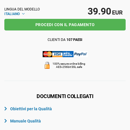
ISO 22301
Organizzazioni sanitarie
39.90
LINGUA DEL MODELLO
EUR
ITALIANO
PROCEDI CON IL PAGAMENTO
ISO 17025
Dispositivi medici
CLIENTI DA
107 PAESI
IATF 16949
Aerospaziale
AS9100
Settore Automotive
100% secure online billing
AES-256bit SSL safe
Laboratori
DOCUMENTI COLLEGATI
Obiettivi per la Qualità
Manuale Qualità