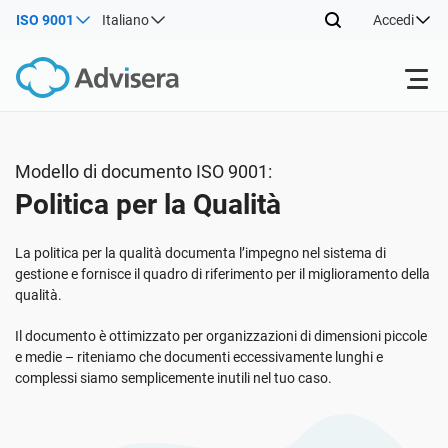
ISO 9001
Italiano
Accedi
Prodotti
Modello di documento ISO 9001:
Politica per la Qualità
ISO 27001
Risorse gratuite
La politica per la qualità documenta l’impegno nel sistema di
Per tipo
NIS2
Settori
gestione e fornisce il quadro di riferimento per il miglioramento della
qualità.
Da dove cominciare
DORA
Consulenti
Il documento è ottimizzato per organizzazioni di dimensioni piccole
Chi Siamo
e medie – riteniamo che documenti eccessivamente lunghi e
complessi siamo semplicemente inutili nel tuo caso.
Altro
ISO 42001
Aziende IT e SaaS
Contattaci