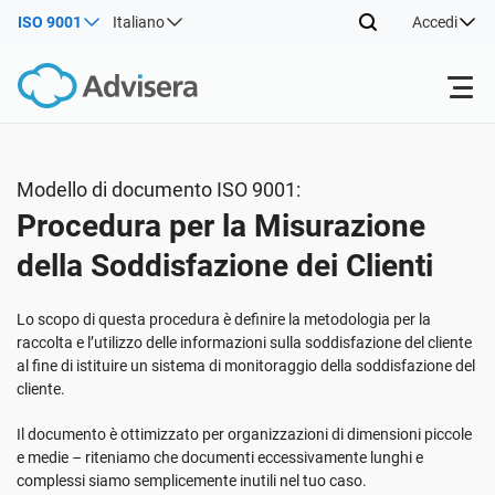
ISO 9001
Italiano
Accedi
Prodotti
Modello di documento ISO 9001:
Procedura per la Misurazione
ISO 27001
Risorse gratuite
della Soddisfazione dei Clienti
Per tipo
NIS2
Settori
Lo scopo di questa procedura è definire la metodologia per la
raccolta e l’utilizzo delle informazioni sulla soddisfazione del cliente
al fine di istituire un sistema di monitoraggio della soddisfazione del
Da dove cominciare
DORA
Consulenti
Chi Siamo
cliente.
Il documento è ottimizzato per organizzazioni di dimensioni piccole
Altro
ISO 42001
Aziende IT e SaaS
Contattaci
e medie – riteniamo che documenti eccessivamente lunghi e
complessi siamo semplicemente inutili nel tuo caso.