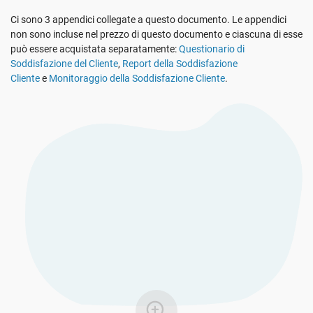
Vedi La Demo
GDPR dell’UE
Infrastrutture critiche
Ci sono 3 appendici collegate a questo documento. Le appendici
non sono incluse nel prezzo di questo documento e ciascuna di esse
può essere acquistata separatamente:
Questionario di
ISO 9001
Produzione
Soddisfazione del Cliente
,
Report della Soddisfazione
Cliente
e
Monitoraggio della Soddisfazione Cliente
.
ISO 14001
Trasporto e distribuzione
ISO 45001
Formazione scolastica
ISO 13485
Telecomunicazioni
MDR dell’UE
Settore bancario e finanziario
ISO 20000
Governo