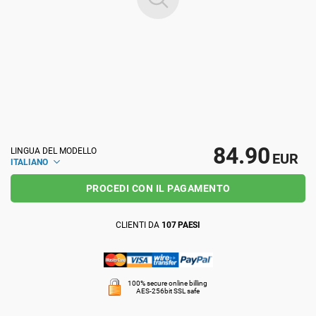
ISO 22301
Organizzazioni sanitarie
ISO 17025
Dispositivi medici
IATF 16949
Aerospaziale
84.90
LINGUA DEL MODELLO
AS9100
Settore Automotive
EUR
ITALIANO
PROCEDI CON IL PAGAMENTO
Laboratori
CLIENTI DA
107 PAESI
100% secure online billing
AES-256bit SSL safe