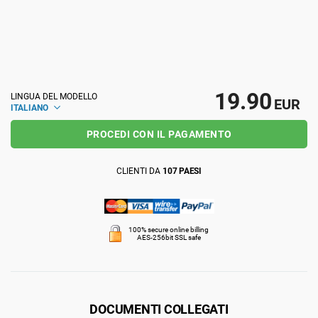
ISO 22301
Organizzazioni sanitarie
ISO 17025
Dispositivi medici
19.90
LINGUA DEL MODELLO
EUR
ITALIANO
IATF 16949
Aerospaziale
PROCEDI CON IL PAGAMENTO
AS9100
Settore Automotive
CLIENTI DA
107 PAESI
Laboratori
100% secure online billing
AES-256bit SSL safe
DOCUMENTI COLLEGATI