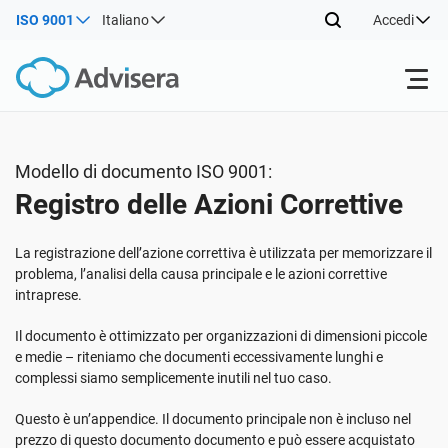
ISO 9001
Italiano
Accedi
Prodotti
Modello di documento ISO 9001:
Registro delle Azioni Correttive
ISO 27001
Risorse gratuite
La registrazione dell’azione correttiva è utilizzata per memorizzare il
Per tipo
NIS2
Settori
problema, l’analisi della causa principale e le azioni correttive
intraprese.
Da dove cominciare
DORA
Consulenti
Il documento è ottimizzato per organizzazioni di dimensioni piccole
Chi Siamo
e medie – riteniamo che documenti eccessivamente lunghi e
complessi siamo semplicemente inutili nel tuo caso.
Altro
ISO 42001
Aziende IT e SaaS
Contattaci
Questo è un’appendice. Il documento principale non è incluso nel
prezzo di questo documento documento e può essere acquistato