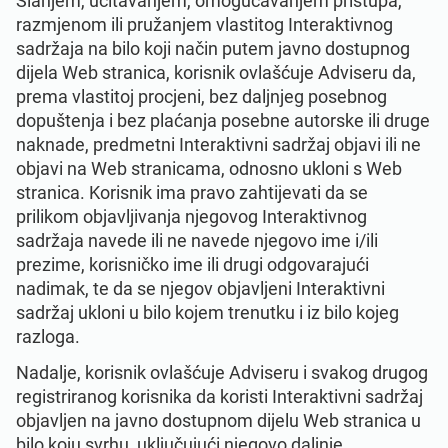
Slanjem, učitavanjem, omogućavanjem pristupa,
razmjenom ili pružanjem vlastitog Interaktivnog
sadržaja na bilo koji način putem javno dostupnog
dijela Web stranica, korisnik ovlašćuje Adviseru da,
prema vlastitoj procjeni, bez daljnjeg posebnog
dopuštenja i bez plaćanja posebne autorske ili druge
naknade, predmetni Interaktivni sadržaj objavi ili ne
objavi na Web stranicama, odnosno ukloni s Web
stranica. Korisnik ima pravo zahtijevati da se
prilikom objavljivanja njegovog Interaktivnog
sadržaja navede ili ne navede njegovo ime i/ili
prezime, korisničko ime ili drugi odgovarajući
nadimak, te da se njegov objavljeni Interaktivni
sadržaj ukloni u bilo kojem trenutku i iz bilo kojeg
razloga.
Nadalje, korisnik ovlašćuje Adviseru i svakog drugog
registriranog korisnika da koristi Interaktivni sadržaj
objavljen na javno dostupnom dijelu Web stranica u
bilo koju svrhu, uključujući njegovo daljnje