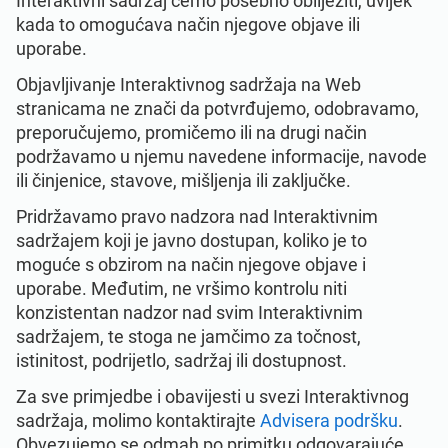
Interaktivni sadržaj ćemo posebno obilježiti, uvijek
kada to omogućava način njegove objave ili
uporabe.
Objavljivanje Interaktivnog sadržaja na Web
stranicama ne znači da potvrđujemo, odobravamo,
preporučujemo, promičemo ili na drugi način
podržavamo u njemu navedene informacije, navode
ili činjenice, stavove, mišljenja ili zaključke.
Pridržavamo pravo nadzora nad Interaktivnim
sadržajem koji je javno dostupan, koliko je to
moguće s obzirom na način njegove objave i
uporabe. Međutim, ne vršimo kontrolu niti
konzistentan nadzor nad svim Interaktivnim
sadržajem, te stoga ne jamčimo za točnost,
istinitost, podrijetlo, sadržaj ili dostupnost.
Za sve primjedbe i obavijesti u svezi Interaktivnog
sadržaja, molimo kontaktirajte
Advisera podršku
.
Obvezujemo se odmah po primitku odgovarajuće