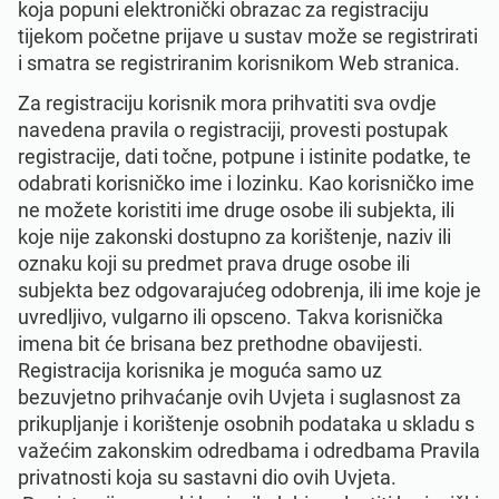
koja popuni elektronički obrazac za registraciju
tijekom početne prijave u sustav može se registrirati
i smatra se registriranim korisnikom Web stranica.
Za registraciju korisnik mora prihvatiti sva ovdje
navedena pravila o registraciji, provesti postupak
registracije, dati točne, potpune i istinite podatke, te
odabrati korisničko ime i lozinku. Kao korisničko ime
ne možete koristiti ime druge osobe ili subjekta, ili
koje nije zakonski dostupno za korištenje, naziv ili
oznaku koji su predmet prava druge osobe ili
subjekta bez odgovarajućeg odobrenja, ili ime koje je
uvredljivo, vulgarno ili opsceno. Takva korisnička
imena bit će brisana bez prethodne obavijesti.
Registracija korisnika je moguća samo uz
bezuvjetno prihvaćanje ovih Uvjeta i suglasnost za
prikupljanje i korištenje osobnih podataka u skladu s
važećim zakonskim odredbama i odredbama Pravila
privatnosti koja su sastavni dio ovih Uvjeta.