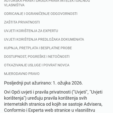
AUTORSKA PRAVA I DRUGA PRAVA INTELEKTUALNOG
Započnite
EU GDPR
Kritične infrastrukture
VLASNIŠTVA
ODRICANJE I OGRANIČENJE ODGOVORNOSTI
ISO 9001
Proizvodnja
ZAŠTITA PRIVATNOSTI
UVJETI KORIŠTENJA ZA EXPERTU
ISO 14001
Prijevoz i distribucija
UVJETI KORIŠTENJA PREDLOŽAKA DOKUMENATA
KUPNJA, PRETPLATA I BESPLATNE PROBE
ISO 45001
Obrazovanje
DOSTUPNOST, POGREŠKE I NETOČNOSTI
OTKAZIVANJE USLUGE I POVRAT NOVCA
ISO 13485
Telekomunikacije
MJERODAVNO PRAVO
Posljednji put ažurirano: 1. ožujka 2026.
EU MDR
Bankarstvo i financije
Ovi Opći uvjeti i pravila privatnosti ("Uvjeti", "Uvjeti
korištenja") uređuju pravila korištenja svih
ISO 20000
Državna tijela
internetskih stranica od kojih se sastoje Advisera,
Conformio i Experta web stranice u vlasništvu