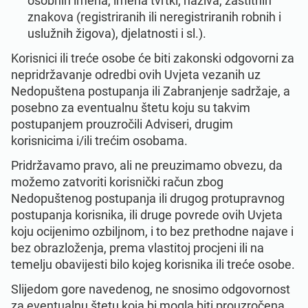
osobnih imena, imena tvrtki, naziva, zaštitnih
znakova (registriranih ili neregistriranih robnih i
uslužnih žigova), djelatnosti i sl.).
Korisnici ili treće osobe će biti zakonski odgovorni za
nepridržavanje odredbi ovih Uvjeta vezanih uz
Nedopuštena postupanja ili Zabranjenje sadržaje, a
posebno za eventualnu štetu koju su takvim
postupanjem prouzročili Adviseri, drugim
korisnicima i/ili trećim osobama.
Pridržavamo pravo, ali ne preuzimamo obvezu, da
možemo zatvoriti korisnički račun zbog
Nedopuštenog postupanja ili drugog protupravnog
postupanja korisnika, ili druge povrede ovih Uvjeta
koju ocijenimo ozbiljnom, i to bez prethodne najave i
bez obrazloženja, prema vlastitoj procjeni ili na
temelju obavijesti bilo kojeg korisnika ili treće osobe.
Slijedom gore navedenog, ne snosimo odgovornost
za eventualnu štetu koja bi mogla biti prouzročena