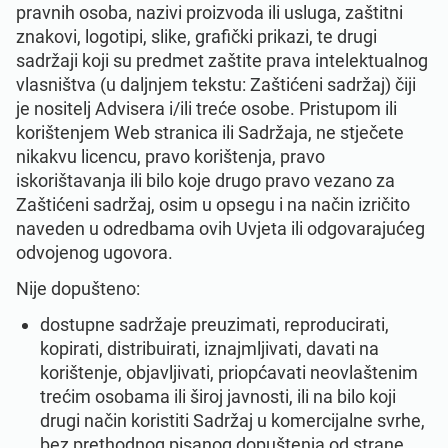
pravnih osoba, nazivi proizvoda ili usluga, zaštitni
znakovi, logotipi, slike, grafički prikazi, te drugi
sadržaji koji su predmet zaštite prava intelektualnog
vlasništva (u daljnjem tekstu: Zaštićeni sadržaj) čiji
je nositelj Advisera i/ili treće osobe. Pristupom ili
korištenjem Web stranica ili Sadržaja, ne stječete
nikakvu licencu, pravo korištenja, pravo
iskorištavanja ili bilo koje drugo pravo vezano za
Zaštićeni sadržaj, osim u opsegu i na način izričito
naveden u odredbama ovih Uvjeta ili odgovarajućeg
odvojenog ugovora.
Nije dopušteno:
dostupne sadržaje preuzimati, reproducirati,
kopirati, distribuirati, iznajmljivati, davati na
korištenje, objavljivati, priopćavati neovlaštenim
trećim osobama ili široj javnosti, ili na bilo koji
drugi način koristiti Sadržaj u komercijalne svrhe,
bez prethodnog pisanog dopuštenja od strane