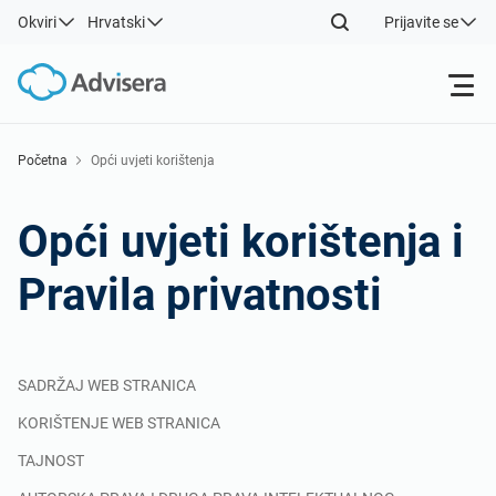
Okviri
Hrvatski
Prijavite se
Proizvodi
Početna
Opći uvjeti korištenja
ISO 27001
Besplatni resursi
Opći uvjeti korištenja i
Pravila privatnosti
Po vrsti
NIS 2
Gospodarske grane
Gdje započeti
DORA
Konzultanti
O nama
SADRŽAJ WEB STRANICA
KORIŠTENJE WEB STRANICA
Ostalo
ISO 42001
IT & SaaS tvrtke
Kontaktirajte nas
TAJNOST