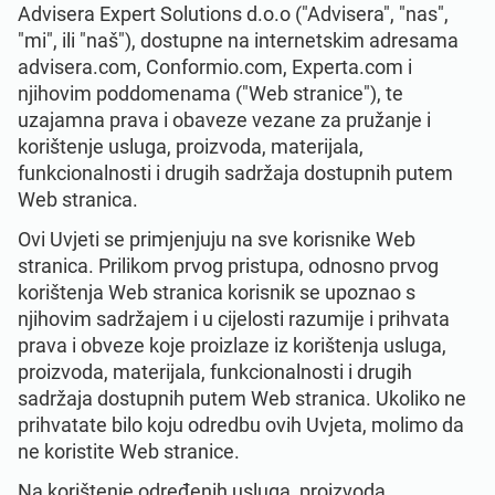
Advisera Expert Solutions d.o.o ("Advisera", "nas",
ISO 22301
Zdravstvene organizacije
"mi", ili "naš"), dostupne na internetskim adresama
advisera.com, Conformio.com, Experta.com i
ISO 17025
Medicinski uređaji
njihovim poddomenama ("Web stranice"), te
uzajamna prava i obaveze vezane za pružanje i
korištenje usluga, proizvoda, materijala,
IATF 16949
Zrakoplovna industrija
funkcionalnosti i drugih sadržaja dostupnih putem
Web stranica.
AS9100
Automobilska industrija
Ovi Uvjeti se primjenjuju na sve korisnike Web
stranica. Prilikom prvog pristupa, odnosno prvog
korištenja Web stranica korisnik se upoznao s
Laboratoriji
njihovim sadržajem i u cijelosti razumije i prihvata
prava i obveze koje proizlaze iz korištenja usluga,
proizvoda, materijala, funkcionalnosti i drugih
sadržaja dostupnih putem Web stranica. Ukoliko ne
prihvatate bilo koju odredbu ovih Uvjeta, molimo da
ne koristite Web stranice.
Na korištenje određenih usluga, proizvoda,