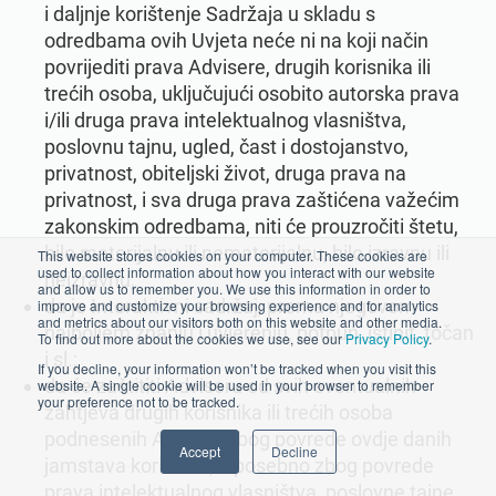
i daljnje korištenje Sadržaja u skladu s
odredbama ovih Uvjeta neće ni na koji način
povrijediti prava Advisere, drugih korisnika ili
trećih osoba, uključujući osobito autorska prava
i/ili druga prava intelektualnog vlasništva,
poslovnu tajnu, ugled, čast i dostojanstvo,
privatnost, obiteljski život, druga prava na
privatnost, i sva druga prava zaštićena važećim
zakonskim odredbama, niti će prouzročiti štetu,
bilo materijalnu ili nematerijalnu, bilo izravnu ili
This website stores cookies on your computer. These cookies are
used to collect information about how you interact with our website
neizravnu;
and allow us to remember you. We use this information in order to
da je Interaktivni sadržaj, prema njegovom
improve and customize your browsing experience and for analytics
and metrics about our visitors both on this website and other media.
najboljem znanju i uvjerenju, potpun, istinit, točan
To find out more about the cookies we use, see our
Privacy Policy
.
i sl.;
If you decline, your information won’t be tracked when you visit this
da će zaštititi Adviseru od svih eventualnih
website. A single cookie will be used in your browser to remember
your preference not to be tracked.
zahtjeva drugih korisnika ili trećih osoba
podnesenih Adviseri zbog povrede ovdje danih
Accept
Decline
jamstava korisnika, a posebno zbog povrede
prava intelektualnog vlasništva, poslovne tajne,