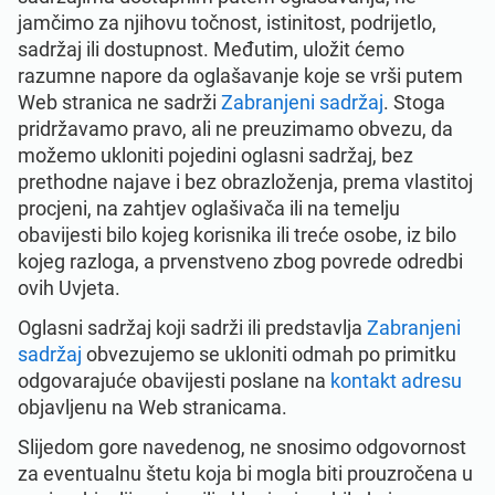
jamčimo za njihovu točnost, istinitost, podrijetlo,
sadržaj ili dostupnost. Međutim, uložit ćemo
razumne napore da oglašavanje koje se vrši putem
Web stranica ne sadrži
Zabranjeni sadržaj
. Stoga
pridržavamo pravo, ali ne preuzimamo obvezu, da
možemo ukloniti pojedini oglasni sadržaj, bez
prethodne najave i bez obrazloženja, prema vlastitoj
procjeni, na zahtjev oglašivača ili na temelju
obavijesti bilo kojeg korisnika ili treće osobe, iz bilo
kojeg razloga, a prvenstveno zbog povrede odredbi
ovih Uvjeta.
Oglasni sadržaj koji sadrži ili predstavlja
Zabranjeni
sadržaj
obvezujemo se ukloniti odmah po primitku
odgovarajuće obavijesti poslane na
kontakt adresu
objavljenu na Web stranicama.
Slijedom gore navedenog, ne snosimo odgovornost
za eventualnu štetu koja bi mogla biti prouzročena u