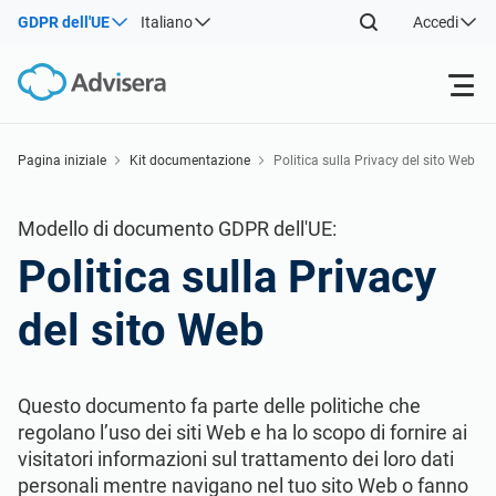
GDPR dell'UE
Italiano
Accedi
Prodotti
Pagina iniziale
Kit documentazione
Politica sulla Privacy del sito Web
ISO 27001
Risorse gratuite
Modello di documento GDPR dell'UE:
Politica sulla Privacy
Per tipo
NIS2
Settori
del sito Web
Da dove cominciare
DORA
Consulenti
Chi Siamo
Questo documento fa parte delle politiche che
Altro
ISO 42001
Aziende IT e SaaS
regolano l’uso dei siti Web e ha lo scopo di fornire ai
Contattaci
visitatori informazioni sul trattamento dei loro dati
personali mentre navigano nel tuo sito Web o fanno