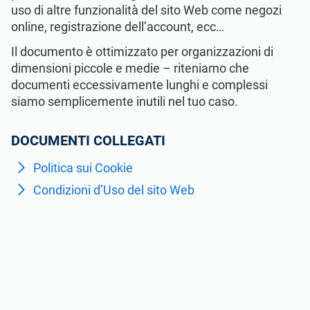
Vedi la demo
GDPR dell’UE
Infrastrutture critiche
uso di altre funzionalità del sito Web come negozi
online, registrazione dell’account, ecc…
ISO 9001
Produzione
Il documento è ottimizzato per organizzazioni di
dimensioni piccole e medie – riteniamo che
documenti eccessivamente lunghi e complessi
ISO 14001
Trasporto e distribuzione
siamo semplicemente inutili nel tuo caso.
DOCUMENTI COLLEGATI
ISO 45001
Formazione scolastica
Politica sui Cookie
ISO 13485
Telecomunicazioni
Condizioni d’Uso del sito Web
MDR dell’UE
Settore bancario e finanziario
ISO 20000
Governo