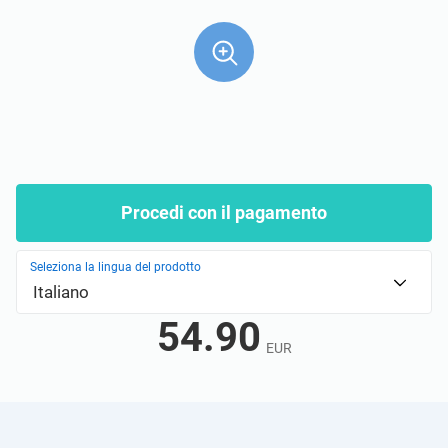
ISO 22301
Organizzazioni sanitarie
ISO 17025
Dispositivi medici
IATF 16949
Aerospaziale
AS9100
Settore Automotive
Procedi con il pagamento
Seleziona la lingua del prodotto
Laboratori
Italiano
54.90
EUR