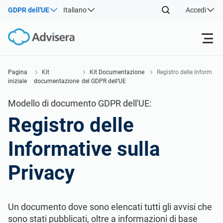
GDPR dell'UE
Italiano
Accedi
Prodotti
Pagina
Kit
Kit Documentazione
Registro delle Inform
iniziale
documentazione
del GDPR dell’UE
ative sulla Privacy
ISO 27001
Risorse gratuite
Modello di documento GDPR dell'UE:
Registro delle
Per tipo
NIS2
Settori
Informative sulla
Da dove cominciare
DORA
Consulenti
Chi Siamo
Privacy
Altro
ISO 42001
Aziende IT e SaaS
Contattaci
Un documento dove sono elencati tutti gli avvisi che
sono stati pubblicati, oltre a informazioni di base