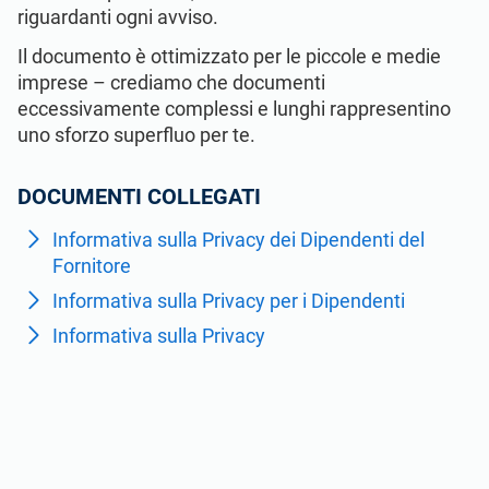
Vedi la demo
GDPR dell’UE
Infrastrutture critiche
riguardanti ogni avviso.
Il documento è ottimizzato per le piccole e medie
ISO 9001
Produzione
imprese – crediamo che documenti
eccessivamente complessi e lunghi rappresentino
uno sforzo superfluo per te.
ISO 14001
Trasporto e distribuzione
DOCUMENTI COLLEGATI
ISO 45001
Formazione scolastica
Informativa sulla Privacy dei Dipendenti del
Fornitore
ISO 13485
Telecomunicazioni
Informativa sulla Privacy per i Dipendenti
Informativa sulla Privacy
MDR dell’UE
Settore bancario e finanziario
ISO 20000
Governo