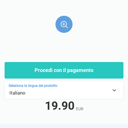
ISO 22301
Organizzazioni sanitarie
ISO 17025
Dispositivi medici
IATF 16949
Aerospaziale
AS9100
Settore Automotive
Procedi con il pagamento
Laboratori
Seleziona la lingua del prodotto
Italiano
19.90
EUR