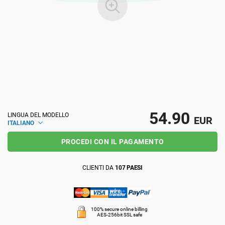
ISO 22301
Organizzazioni sanitarie
ISO 17025
Dispositivi medici
IATF 16949
Aerospaziale
AS9100
Settore Automotive
54.90
LINGUA DEL MODELLO
EUR
ITALIANO
PROCEDI CON IL PAGAMENTO
Laboratori
CLIENTI DA
107 PAESI
100% secure online billing
AES-256bit SSL safe