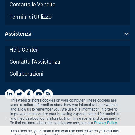
Contatta le Vendite
Termini di Utilizzo
Assistenza
Help Center
Contatta l’Assistenza
Collaborazioni
This website stores cookies on your computer. These cookies are
used to collect information about how you interact with our website
and allow us to remember you. We use this information in order to
improve and customize your browsing experience and for analytics
and metrics about our visitors both on this website and other media.
Copyright ©2026 Advisera Expert Solutions Ltd
To find out more about the cookies we use, see our
Privacy Policy
.
If you decline, your information won’t be tracked when you visit this