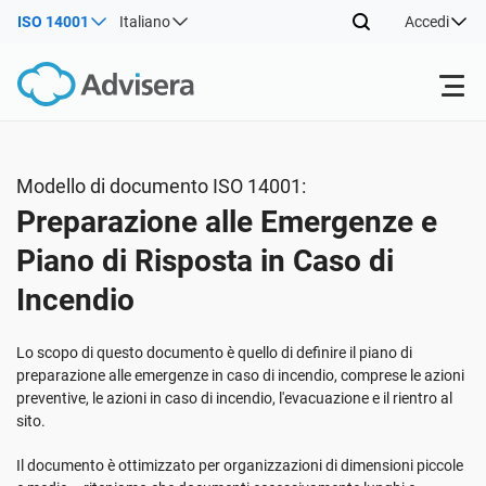
ISO 14001
Italiano
Accedi
Prodotti
Modello di documento ISO 14001:
Preparazione alle Emergenze e
ISO 27001
Risorse gratuite
Piano di Risposta in Caso di
Incendio
Per tipo
NIS2
Settori
Lo scopo di questo documento è quello di definire il piano di
Da dove cominciare
DORA
Consulenti
Chi Siamo
preparazione alle emergenze in caso di incendio, comprese le azioni
preventive, le azioni in caso di incendio, l'evacuazione e il rientro al
sito.
Altro
ISO 42001
Aziende IT e SaaS
Contattaci
Il documento è ottimizzato per organizzazioni di dimensioni piccole