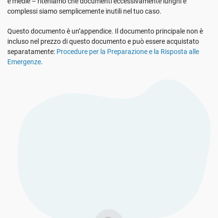
e medie – riteniamo che documenti eccessivamente lunghi e
Vedi La Demo
GDPR dell’UE
Infrastrutture critiche
complessi siamo semplicemente inutili nel tuo caso.
Questo documento è un’appendice. Il documento principale non è
ISO 9001
Produzione
incluso nel prezzo di questo documento e può essere acquistato
separatamente:
Procedure per la Preparazione e la Risposta alle
Emergenze
.
ISO 14001
Trasporto e distribuzione
ISO 45001
Formazione scolastica
ISO 13485
Telecomunicazioni
MDR dell’UE
Settore bancario e finanziario
ISO 20000
Governo