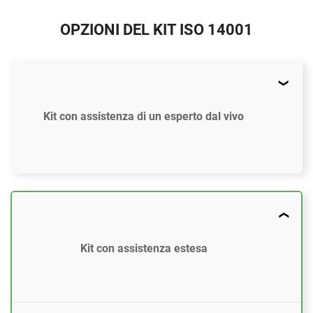
OPZIONI DEL KIT ISO 14001
Kit con assistenza di un esperto dal vivo
$897
US
37 modelli di documenti conformi alla ISO
14001:2015
Kit con assistenza estesa
Accesso ai video tutorial (In inglese)
Strumento di Gap Analysis ISO 14001