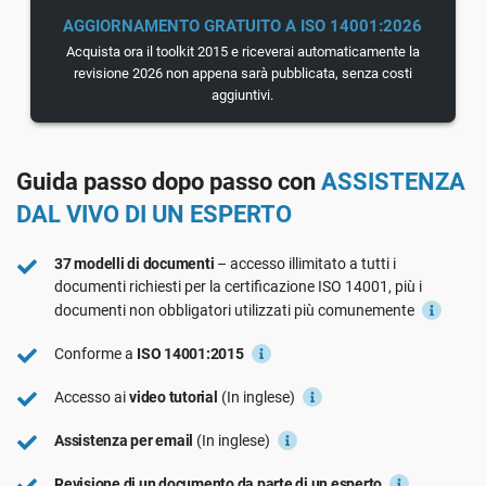
Vedi La Demo
GDPR dell’UE
Infrastrutture critiche
AGGIORNAMENTO GRATUITO A ISO 14001:2026
Acquista ora il toolkit 2015 e riceverai automaticamente la
revisione 2026 non appena sarà pubblicata, senza costi
ISO 9001
Produzione
aggiuntivi.
ISO 14001
Trasporto e distribuzione
Guida passo dopo passo con
ASSISTENZA
DAL VIVO DI UN ESPERTO
ISO 45001
Formazione scolastica
37 modelli di documenti
– accesso illimitato a tutti i
documenti richiesti per la certificazione ISO 14001, più i
ISO 13485
Telecomunicazioni
documenti non obbligatori utilizzati più comunemente
Conforme a
ISO 14001:2015
MDR dell’UE
Settore bancario e finanziario
Accesso ai
video tutorial
(In inglese)
Assistenza per email
(In inglese)
ISO 20000
Governo
Revisione di un documento da parte di un esperto