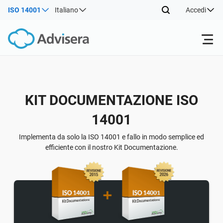
ISO 14001
Italiano
Accedi
Prodotti
Indietro
KIT DOCUMENTAZIONE ISO
ISO 27001
Risorse gratuite
14001
Indietro
Per tipo
NIS2
Settori
Implementa da solo la ISO 14001 e fallo in modo semplice ed
efficiente con il nostro Kit Documentazione.
Indietro
Da dove cominciare
DORA
Consulenti
Chi Siamo
Altro
ISO 42001
Aziende IT e SaaS
Contattaci