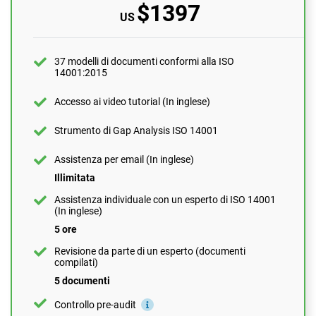
$1397
US
Assistenza per email (In inglese)
10 domande al mese
Assistenza individuale con un esperto di ISO 14001
37 modelli di documenti conformi alla ISO
(In inglese)
14001:2015
1 ora
Accesso ai video tutorial (In inglese)
Revisione da parte di un esperto (documenti
compilati)
Strumento di Gap Analysis ISO 14001
1 documento
Assistenza per email (In inglese)
Controllo pre-audit
Illimitata
Assistenza individuale con un esperto di ISO 14001
(In inglese)
ORDINALO ADESSO
5 ore
Revisione da parte di un esperto (documenti
compilati)
5 documenti
Controllo pre-audit