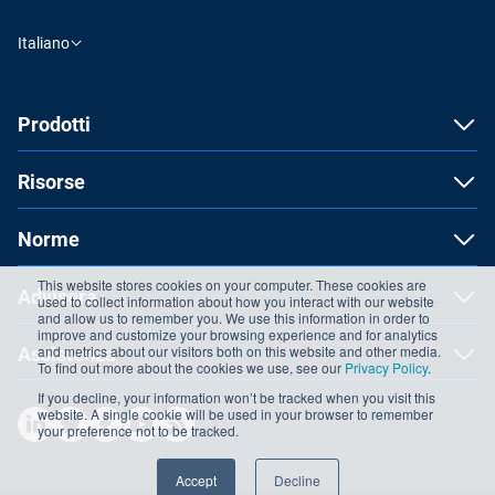
Italiano
Prodotti
Risorse
Norme
This website stores cookies on your computer. These cookies are
Advisera
used to collect information about how you interact with our website
and allow us to remember you. We use this information in order to
improve and customize your browsing experience and for analytics
and metrics about our visitors both on this website and other media.
Assistenza
To find out more about the cookies we use, see our
Privacy Policy
.
If you decline, your information won’t be tracked when you visit this
website. A single cookie will be used in your browser to remember
your preference not to be tracked.
Accept
Decline