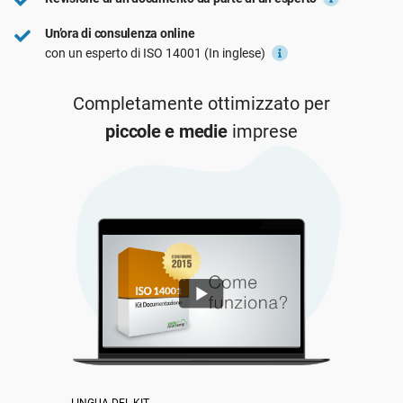
ISO 22301
Organizzazioni sanitarie
Un’ora di consulenza online
con un esperto di ISO 14001 (In inglese)
ISO 17025
Dispositivi medici
Completamente ottimizzato per
piccole e medie
imprese
IATF 16949
Aerospaziale
AS9100
Settore Automotive
Laboratori