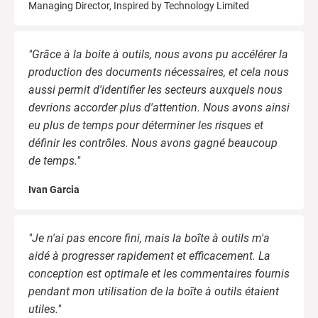
Managing Director, Inspired by Technology Limited
ISO 22301
Établissements de santé
T
e
s
"Grâce à la boite à outils, nous avons pu accélérer la
p
ISO 17025
Dispositifs médicaux
i
production des documents nécessaires, et cela nous
c
aussi permit d'identifier les secteurs auxquels nous
s
devrions accorder plus d'attention. Nous avons ainsi
IATF 16949
Aéronautique
eu plus de temps pour déterminer les risques et
C
définir les contrôles. Nous avons gagné beaucoup
C
AS9100
Automobile
c
de temps."
l
u
Ivan Garcia
Laboratoires
d
E
"Je n'ai pas encore fini, mais la boîte à outils m'a
C
E
p
aidé à progresser rapidement et efficacement. La
c
c
conception est optimale et les commentaires fournis
p
à
pendant mon utilisation de la boîte à outils étaient
c
utiles."
e