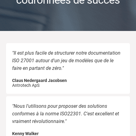
couronnées de succès
main
de l
Commencer
RGPD UE
Infrastructures essentielles
de f
de
et d
l’in
con
(SM
ISO 9001
Fabrication
pour
con
serv
à la
cons
270
ISO 14001
Transport et distribution
"Il est plus facile de structurer notre documentation
ISO 27001 autour d'un jeu de modèles que de le
L
ISO 45001
Éducation
faire en partant de zéro."
p
c
Claus Nedergaard Jacobsen
s
ISO 13485
Télécommunications
Antrotech ApS
B
B
RDM UE
Banque et finance
o
"Nous l'utilisons pour proposer des solutions
o
conformes à la norme ISO22301. C'est excellent et
c
t
vraiment révolutionnaire."
s
ISO 20000
Administration
Kenny Walker