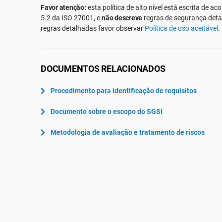
ISO 22301
Aeroespacial
Favor atenção:
esta política de alto nível está escrita de a
5.2 da ISO 27001, e
não descreve
regras de segurança det
ISO 17025
Automotiva
regras detalhadas favor observar
Política de uso aceitável
.
IATF 16949
Laboratórios
AS9100
DOCUMENTOS RELACIONADOS
Procedimento para identificação de requisitos
Documento sobre o escopo do SGSI
Metodologia de avaliação e tratamento de riscos