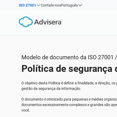
ISO 27001
Contate-nos
Português
Por tipo
Produtos por estrutura:
Soluções para indústrias:
Artigos
IS
Co
ISO 27001
Consultores
Webinars
Pro
Pro
NIS2
Companhias de TI e SaaS
con
Sis
Cursos
DORA
Infraestrutura crítica
ISO
White Papers
ISO 42001
Manufatura
Modelo de documento da ISO 27001 /
Modelos & Ferramentas
EU GDPR
Transporte & distribuição
Política de segurança
Podcast
ISO 9001
Educação
ISO 14001
Telecomunicações
VER TUDO
O objetivo desta Política é definir a finalidade, a direção, os
ISO 45001
Bancária & financeira
gestão da segurança da informação.
ISO 13485
Governo
O documento é otimizado para pequenas e médias organiz
EU MDR
Organizações de saúde
documentos excessivamente complexos e grandes são apen
você.
ISO 20000
Dispositivos médicos