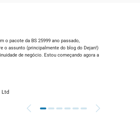
om o pacote da BS 25999 ano passado,
Eu use
 o assunto (principalmente do blog do Dejan!)
para a
inuidade de negócio. Estou começando agora a
seções
mais di
Caro
l Ltd
Mont