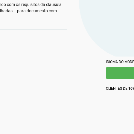
profission
obtenha respostas instantâneas a dúvidas sobre
Crie documentação da ISO 27001, obtenha respostas
cordo com os requisitos da cláusula
globalment
obrigações de conformidade, elabore materiais de
instantâneas para qualquer dúvida relacionada à ISO
alhadas – para documento com
treinamento com mais rapidez e aprimore a redação
27001 e ao SGSI, aprimore sua redação e desenvolva
usando a plataforma da Advisera, impulsionada por
materiais de treinamento em segurança com mais
IA e baseada em conhecimento proprietário sobre
rapidez usando a plataforma da Advisera com
obrigações de conformidade.
tecnologia de IA.
IDIOMA DO MOD
CLIENTES DE
107