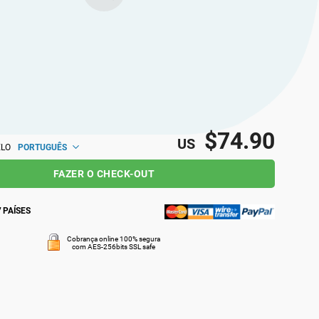
ais com ideias semelhantes local e
e.
$74.90
US
PORTUGUÊS
ELO
FAZER O CHECK-OUT
 PAÍSES
Cobrança online 100% segura
com AES-256bits SSL safe