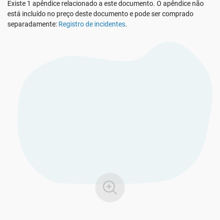
Existe 1 apêndice relacionado a este documento. O apêndice não
Veja O Demo
EU GDPR
Infraestrutura crítica
está incluído no preço deste documento e pode ser comprado
separadamente:
Registro de incidentes
.
ISO 9001
Manufatura
ISO 14001
Transporte & distribuição
ISO 45001
Educação
ISO 13485
Telecomunicações
EU MDR
Bancária & financeira
ISO 20000
Governo