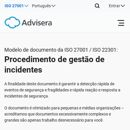
ISO 27001
Português
Entrar
Produtos
Modelo de documento da ISO 27001 / ISO 22301:
Voltar
Procedimento de gestão de
ISO 27001
Recursos gratuitos
incidentes
Voltar
Por tipo
NIS2
Indústrias
A finalidade deste documento é garantir a detecção rápida de
eventos de segurança e fragilidades e rápida reação e resposta a
Voltar
incidentes de segurança.
Onde começar
DORA
Consultores
Sobre nós
O documento é otimizado para pequenas e médias organizações –
acreditamos que documentos excessivamente complexos e
Outros
ISO 42001
Companhias de TI e SaaS
Contate-nos
grandes são apenas trabalho desnecessário para você.