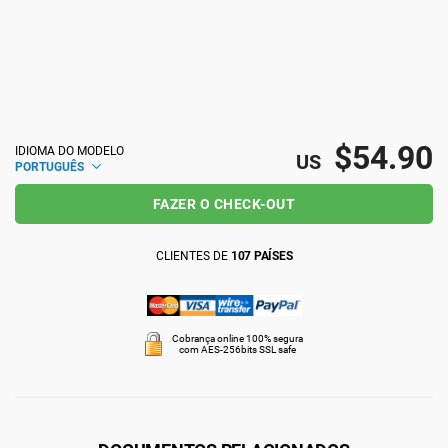
ISO 22301
Organizações de saúde
ISO 17025
Dispositivos médicos
$54.90
IDIOMA DO MODELO
IATF 16949
Aeroespacial
US
PORTUGUÊS
FAZER O CHECK-OUT
AS9100
Automotiva
CLIENTES DE
107 PAÍSES
Laboratórios
Cobrança online 100% segura
com AES-256bits SSL safe