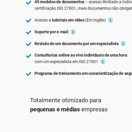
45 modelos de documentos
– acesso ilimitado a todo
ISO 22301
Aeroespacial
certificação
ISO 27001
, mais documentos não obrig
ISO 17025
Automotiva
Acesso a
tutoriais em vídeo
(Em Inglês)
IATF 16949
Laboratórios
AS9100
Suporte por e-mail
Revisão de um documento por um especialista
Consultorias online ao vivo individuais de uma hora
com um especialista em ISO 27001
Programa de treinamento em conscientização de se
Totalmente otimizado para
pequenas e médias
empresas