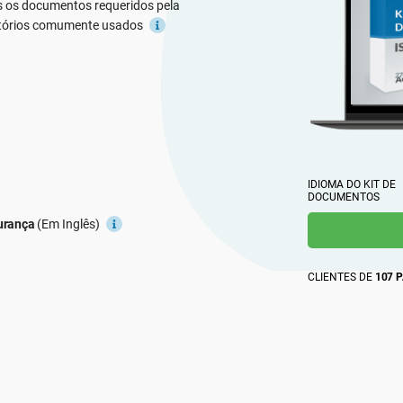
profission
obtenha respostas instantâneas a dúvidas sobre
s os documentos requeridos pela
Crie documentação da ISO 27001, obtenha respostas
globalment
obrigações de conformidade, elabore materiais de
atórios comumente usados
instantâneas para qualquer dúvida relacionada à ISO
treinamento com mais rapidez e aprimore a redação
27001 e ao SGSI, aprimore sua redação e desenvolva
usando a plataforma da Advisera, impulsionada por
materiais de treinamento em segurança com mais
IA e baseada em conhecimento proprietário sobre
rapidez usando a plataforma da Advisera com
obrigações de conformidade.
tecnologia de IA.
IDIOMA DO KIT DE 
DOCUMENTOS
gurança
(Em Inglês)
CLIENTES DE
107 P