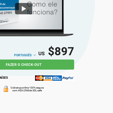
ais com ideias semelhantes local e
e.
$897
US
PORTUGUÊS
FAZER O CHECK-OUT
AÍSES
Cobrança online 100% segura
com AES-256bits SSL safe