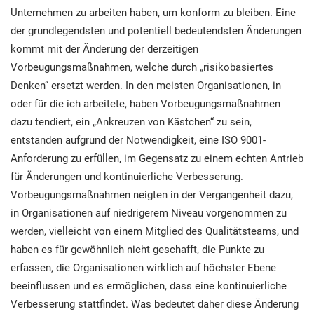
Beginen
Unternehmen zu arbeiten haben, um konform zu bleiben. Eine
EU DSGVO
Kritische Infrastruktur
der grundlegendsten und potentiell bedeutendsten Änderungen
C
I
kommt mit der Änderung der derzeitigen
ISO 9001
Herstellung
s
Vorbeugungsmaßnahmen, welche durch „risikobasiertes
B
Denken“ ersetzt werden. In den meisten Organisationen, in
oder für die ich arbeitete, haben Vorbeugungsmaßnahmen
ISO 14001
Transport und Vertrieb
I
dazu tendiert, ein „Ankreuzen von Kästchen“ zu sein,
entstanden aufgrund der Notwendigkeit, eine ISO 9001-
A
ISO 45001
Bildungswesen
E
Anforderung zu erfüllen, im Gegensatz zu einem echten Antrieb
für Änderungen und kontinuierliche Verbesserung.
K
Vorbeugungsmaßnahmen neigten in der Vergangenheit dazu,
ISO 13485
Telekommunikation
in Organisationen auf niedrigerem Niveau vorgenommen zu
e
werden, vielleicht von einem Mitglied des Qualitätsteams, und
EU MDR
Bankwesen und Finanzen
haben es für gewöhnlich nicht geschafft, die Punkte zu
erfassen, die Organisationen wirklich auf höchster Ebene
E
beeinflussen und es ermöglichen, dass eine kontinuierliche
ISO 20000
Staatliche Stellen
Verbesserung stattfindet. Was bedeutet daher diese Änderung