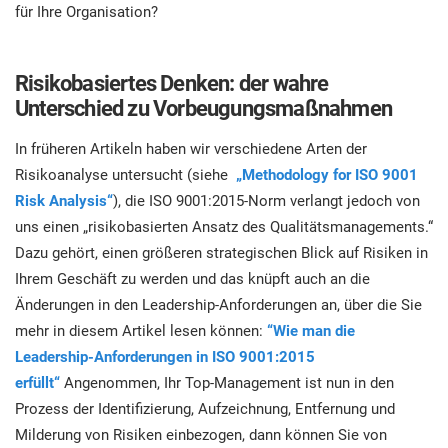
für Ihre Organisation?
ISO 22301
Gesundheitsorganisationen
B
Risikobasiertes Denken: der wahre
ISO 17025
Medizinprodukte
Unterschied zu Vorbeugungsmaßnahmen
In früheren Artikeln haben wir verschiedene Arten der
IATF 16949
Luft- und Raumfahrt
Risikoanalyse untersucht (siehe
„Methodology for ISO 9001
Risk Analysis“
), die ISO 9001:2015-Norm verlangt jedoch von
AS9100
Automobilindustrie
uns einen „risikobasierten Ansatz des Qualitätsmanagements.“
Dazu gehört, einen größeren strategischen Blick auf Risiken in
Ihrem Geschäft zu werden und das knüpft auch an die
Laboratorien
Änderungen in den Leadership-Anforderungen an, über die Sie
mehr in diesem Artikel lesen können:
“Wie man die
Leadership-Anforderungen in ISO 9001:2015
erfüllt“
Angenommen, Ihr Top-Management ist nun in den
Prozess der Identifizierung, Aufzeichnung, Entfernung und
Milderung von Risiken einbezogen, dann können Sie von