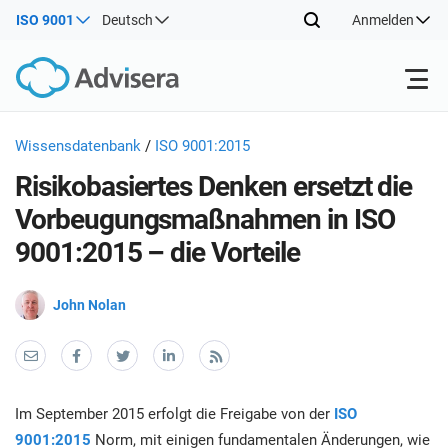
ISO 9001
Deutsch
Anmelden
Produkte
Wissensdatenbank
/
ISO 9001:2015
Risikobasiertes Denken ersetzt die
ISO 27001
Kostenlose Ressourcen
ISO
Vorbeugungsmaßnahmen in ISO
Umse
9001:2015 – die Vorteile
Wiss
Nach Typ
NIS2
Industrien
Info
John Nolan
(ISM
Wo fängt man an
DORA
Berater
Über uns
Ber
Impl
Inst
Sonstiges
ISO 42001
IT und SaaS Unternehmen
Kontakt
und 
Im September 2015 erfolgt die Freigabe von der
ISO
Ber
9001:2015
Norm, mit einigen fundamentalen Änderungen, wie
I