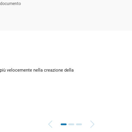
si documento
più velocemente nella creazione della
Fornis
Andr
AirTi