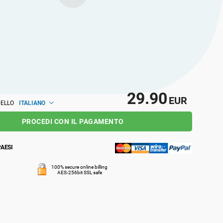
o stesso modo a livello locale e globale.
29.90
EUR
ITALIANO
DELLO
PROCEDI CON IL PAGAMENTO
PAESI
100% secure online billing
AES-256bit SSL safe