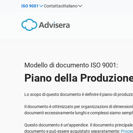
ISO 9001
Contattaci
Italiano
Per tipo
Prodotti divisi per norma:
Soluzioni per le industrie:
Articoli
IS
Co
ISO 27001
Consulenti
Webinar
Pro
Pro
NIS2
Aziende IT e SaaS
soc
sist
Corsi
DORA
Infrastrutture critiche
270
Libri Bianchi
ISO 42001
Produzione
Modello di documento ISO 9001:
Modelli e Strumenti
GDPR dell’UE
Trasporto e distribuzione
Piano della Produzion
Podcast
ISO 9001
Formazione scolastica
ISO 14001
Telecomunicazioni
MOSTRA TUTTO
Lo scopo di questo documento è definire il piano di produzi
ISO 45001
Settore bancario e finanziario
Il documento è ottimizzato per organizzazioni di dimensioni
ISO 13485
Governo
documenti eccessivamente lunghi e complessi siamo semplic
MDR dell’UE
Organizzazioni sanitarie
Questo documento è un’appendice. Il documento principale 
ISO 20000
Dispositivi medici
documento e può essere acquistato separatamente:
Proced