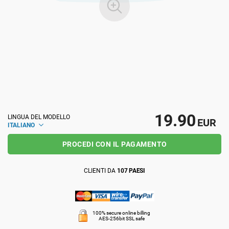
ISO 22301
Organizzazioni sanitarie
ISO 17025
Dispositivi medici
IATF 16949
Aerospaziale
AS9100
Settore Automotive
19.90
LINGUA DEL MODELLO
EUR
ITALIANO
PROCEDI CON IL PAGAMENTO
Laboratori
CLIENTI DA
107 PAESI
100% secure online billing
AES-256bit SSL safe