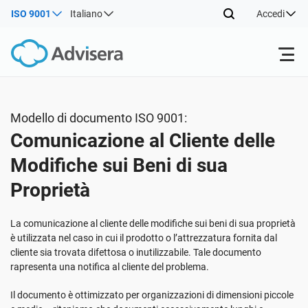
ISO 9001
Italiano
Accedi
Prodotti
Modello di documento ISO 9001:
Comunicazione al Cliente delle
ISO 27001
Risorse gratuite
Modifiche sui Beni di sua
Proprietà
Per tipo
NIS2
Settori
La comunicazione al cliente delle modifiche sui beni di sua proprietà
Da dove cominciare
DORA
Consulenti
Chi Siamo
è utilizzata nel caso in cui il prodotto o l’attrezzatura fornita dal
cliente sia trovata difettosa o inutilizzabile. Tale documento
rapresenta una notifica al cliente del problema.
Altro
ISO 42001
Aziende IT e SaaS
Contattaci
Il documento è ottimizzato per organizzazioni di dimensioni piccole