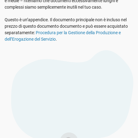
e medie – riteniamo che documenti eccessivamente lunghi e
Vedi La Demo
GDPR dell’UE
Infrastrutture critiche
complessi siamo semplicemente inutili nel tuo caso.
Questo è un’appendice. Il documento principale non è incluso nel
ISO 9001
Produzione
prezzo di questo documento documento e può essere acquistato
separatamente:
Procedura per la Gestione della Produzione e
dell’Erogazione del Servizio
.
ISO 14001
Trasporto e distribuzione
ISO 45001
Formazione scolastica
ISO 13485
Telecomunicazioni
MDR dell’UE
Settore bancario e finanziario
ISO 20000
Governo