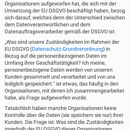
Beginen
EU DSGVO
Kritische Infrastruktur
Organisationen aufgeworfen hat, die sich mit der
Umsetzung der EU DSGVO beschäftigt haben, bezog
sich darauf, welches denn der Unterschied zwischen
ISO 9001
Herstellung
dem Datenverantwortlichen und dem
Datenauftragsverarbeiter gemäß der DSGVO ist.
ISO 14001
Transport und Vertrieb
„Was sind unsere Zuständigkeiten im Rahmen der
EU DSGVO (
Datenschutz-Grundverordnung
) in
Bezug auf die personenbezogenen Daten im
ISO 45001
Bildungswesen
Umfang ihrer Geschäftstätigkeit? Ich meine,
personenbezogene Daten werden von unseren
Kunden gesammelt und verarbeitet und von uns
ISO 13485
Telekommunikation
lediglich gespeichert.“ ist etwas, das häufig in den
Organisationen, mit denen ich zusammengearbeitet
EU MDR
Bankwesen und Finanzen
habe, als Frage aufgeworfen wurde.
Tatsächlich haben manche Organisationen keine
Kontrolle über die Daten (sie speichern sie nur) ihrer
ISO 20000
Staatliche Stellen
Kunden. Die Frage ist: Was sind die Zuständigkeiten
innerhalb der EU DSGVO dieser Organisationen,