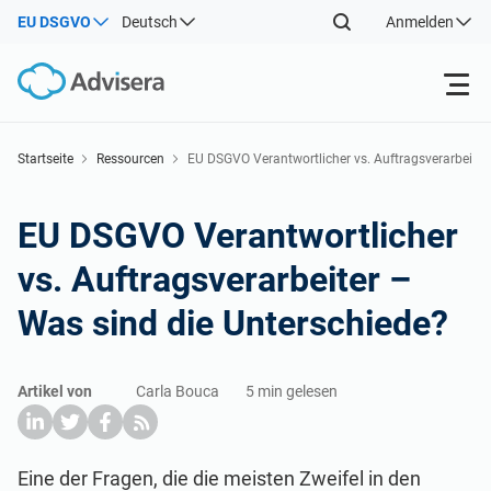
EU DSGVO
Deutsch
Anmelden
Produkte
Startseite
Ressourcen
EU DSGVO Verantwortlicher vs. Auftragsverarbei
ter – Was sind die Unterschiede?
ISO 27001
Kostenlose Ressourcen
EU DSGVO Verantwortlicher
vs. Auftragsverarbeiter –
Nach Typ
NIS2
Industrien
Was sind die Unterschiede?
Wo fängt man an
DORA
Berater
Über uns
Artikel von
Carla Bouca
5 min gelesen
Sonstiges
ISO 42001
IT und SaaS Unternehmen
Kontakt
Eine der Fragen, die die meisten Zweifel in den