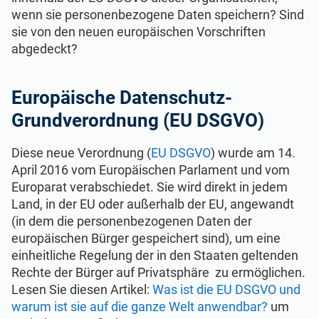
ISO 22301
Gesundheitsorganisationen
wenn sie personenbezogene Daten speichern? Sind
sie von den neuen europäischen Vorschriften
abgedeckt?
ISO 17025
Medizinprodukte
Europäische Datenschutz-
IATF 16949
Luft- und Raumfahrt
Grundverordnung (EU DSGVO)
AS9100
Automobilindustrie
Diese neue Verordnung (
EU DSGVO
) wurde am 14.
April 2016 vom Europäischen Parlament und vom
Europarat verabschiedet. Sie wird direkt in jedem
Laboratorien
Land, in der EU oder außerhalb der EU, angewandt
(in dem die personenbezogenen Daten der
europäischen Bürger gespeichert sind), um eine
einheitliche Regelung der in den Staaten geltenden
Rechte der Bürger auf Privatsphäre zu ermöglichen.
Lesen Sie diesen Artikel:
Was ist die EU DSGVO und
warum ist sie auf die ganze Welt anwendbar?
um