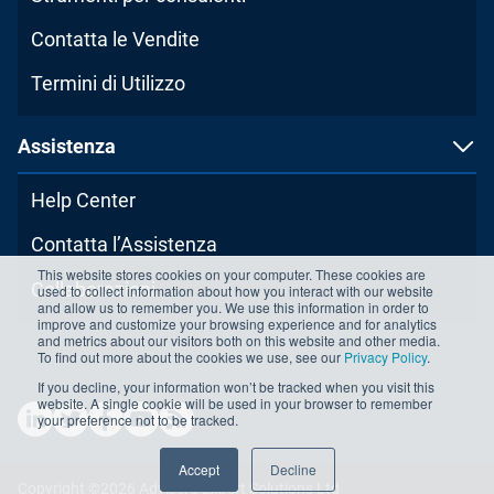
Contatta le Vendite
Termini di Utilizzo
Assistenza
Help Center
Contatta l’Assistenza
This website stores cookies on your computer. These cookies are
Collaborazioni
used to collect information about how you interact with our website
and allow us to remember you. We use this information in order to
improve and customize your browsing experience and for analytics
and metrics about our visitors both on this website and other media.
To find out more about the cookies we use, see our
Privacy Policy
.
If you decline, your information won’t be tracked when you visit this
website. A single cookie will be used in your browser to remember
your preference not to be tracked.
Accept
Decline
Copyright ©2026 Advisera Expert Solutions Ltd