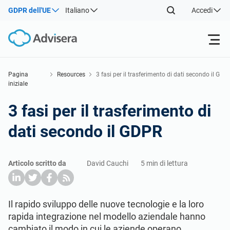
GDPR dell'UE
Italiano
Accedi
Prodotti
Pagina
Resources
3 fasi per il trasferimento di dati secondo il G
iniziale
DPR
ISO 27001
Risorse gratuite
3 fasi per il trasferimento di
dati secondo il GDPR
Per tipo
NIS2
Settori
Articolo scritto da
David Cauchi
5 min di lettura
Da dove cominciare
DORA
Consulenti
Chi Siamo
Altro
ISO 42001
Aziende IT e SaaS
Contattaci
Il rapido sviluppo delle nuove tecnologie e la loro
rapida integrazione nel modello aziendale hanno
cambiato il modo in cui le aziende operano,