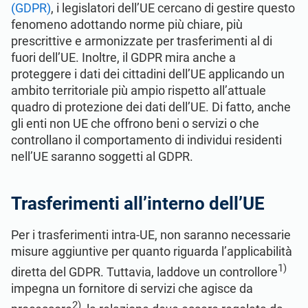
(GDPR)
, i legislatori dell’UE cercano di gestire questo
ISO 22301
Organizzazioni sanitarie
fenomeno adottando norme più chiare, più
prescrittive e armonizzate per trasferimenti al di
ISO 17025
Dispositivi medici
fuori dell’UE. Inoltre, il GDPR mira anche a
proteggere i dati dei cittadini dell’UE applicando un
ambito territoriale più ampio rispetto all’attuale
IATF 16949
Aerospaziale
quadro di protezione dei dati dell’UE. Di fatto, anche
gli enti non UE che offrono beni o servizi o che
controllano il comportamento di individui residenti
AS9100
Settore Automotive
nell’UE saranno soggetti al GDPR.
Laboratori
Trasferimenti all’interno dell’UE
Per i trasferimenti intra-UE, non saranno necessarie
misure aggiuntive per quanto riguarda l’applicabilità
1)
diretta del GDPR. Tuttavia, laddove un controllore
impegna un fornitore di servizi che agisce da
2)