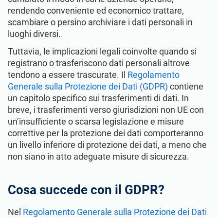
Inizia
GDPR dell’UE
Infrastrutture critiche
rendendo conveniente ed economico trattare,
scambiare o persino archiviare i dati personali in
luoghi diversi.
ISO 9001
Produzione
Tuttavia, le implicazioni legali coinvolte quando si
registrano o trasferiscono dati personali altrove
ISO 14001
Trasporto e distribuzione
tendono a essere trascurate. Il
Regolamento
Generale sulla Protezione dei Dati (GDPR)
contiene
un capitolo specifico sui trasferimenti di dati. In
ISO 45001
Formazione scolastica
breve, i trasferimenti verso giurisdizioni non UE con
un’insufficiente o scarsa legislazione e misure
ISO 13485
Telecomunicazioni
correttive per la protezione dei dati comporteranno
un livello inferiore di protezione dei dati, a meno che
non siano in atto adeguate misure di sicurezza.
MDR dell’UE
Settore bancario e finanziario
Cosa succede con il GDPR?
ISO 20000
Governo
Nel
Regolamento Generale sulla Protezione dei Dati