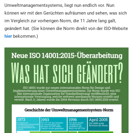
Beginen
Umweltmanagementsystems, liegt nun endlich vor. Nun
EU DSGVO
Kritische Infrastruktur
können wir mit den Gerüchten aufräumen und sehen, was sich
C
I
im Vergleich zur vorherigen Norm, die 11 Jahre lang galt,
ISO 9001
Herstellung
s
geändert hat. (Sie können die Norm direkt von der ISO-Website
B
hier
bekommen.)
ISO 14001
Transport und Vertrieb
I
A
ISO 45001
Bildungswesen
E
K
ISO 13485
Telekommunikation
e
EU MDR
Bankwesen und Finanzen
E
ISO 20000
Staatliche Stellen