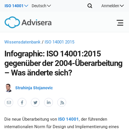
ISO 14001
Deutsch
Anmelden
Produkte
Wissensdatenbank
/
ISO 14001 2015
Infographic: ISO 14001:2015
ISO 27001
Kostenlose Ressourcen
ISO
gegenüber der 2004-Überarbeitung
Umse
– Was änderte sich?
Wiss
Nach Typ
NIS2
Industrien
Info
Strahinja Stojanovic
(ISM
Wo fängt man an
DORA
Berater
Über uns
Ber
Impl
Inst
Sonstiges
ISO 42001
IT und SaaS Unternehmen
Kontakt
und 
Die neue Überarbeitung von
ISO 14001
, der führenden
Ber
internationalen Norm für Design und Implementierung eines
I