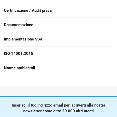
cono
Inizia
GDPR dell’UE
Infrastrutture critiche
soci
Certificazione / Audit prava
cons
ISO 9001
Produzione
Documentazione
C
C
ISO 14001
Trasporto e distribuzione
Implementazione SGA
K
ISO 14001:2015
K
ISO 45001
Formazione scolastica
p
Norme ambientali
ISO 13485
Telecomunicazioni
s
T
MDR dell’UE
Settore bancario e finanziario
c
C
Inserisci il tuo indirizzo email per iscriverti alla nostra
ISO 20000
Governo
newsletter come oltre 20.000 altri utenti
C