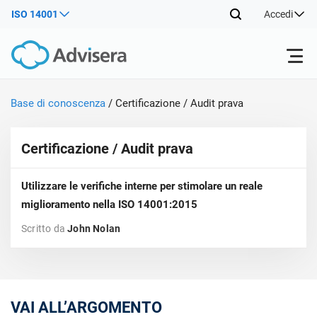
ISO 14001
Accedi
Prodotti
Base di conoscenza
/
Certificazione / Audit prava
ISO 27001
Certificazione / Audit prava
Risorse gratuite
ISO
Prod
Utilizzare le verifiche interne per stimolare un reale
l’im
Per tipo
NIS2
Settori
manu
miglioramento nella ISO 14001:2015
form
Scritto da
John Nolan
cono
Da dove cominciare
DORA
Consulenti
Chi Siamo
Con
sist
Prod
dell
l’im
Altro
info
ISO 42001
Aziende IT e SaaS
Contattaci
man
seco
VAI ALL’ARGOMENTO
form
ISO 