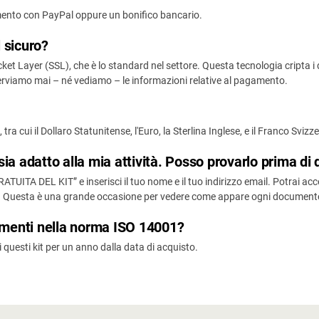
gamento con PayPal oppure un bonifico bancario.
l sicuro?
t Layer (SSL), che è lo standard nel settore. Questa tecnologia cripta i dati
rviamo mai – né vediamo – le informazioni relative al pagamento.
tra cui il Dollaro Statunitense, l'Euro, la Sterlina Inglese, e il Franco Svizz
ia adatto alla mia attività. Posso provarlo prima di 
UITA DEL KIT” e inserisci il tuo nome e il tuo indirizzo email. Potrai a
e. Questa è una grande occasione per vedere come appare ogni documento e
iamenti nella norma ISO 14001?
i questi kit per un anno dalla data di acquisto.