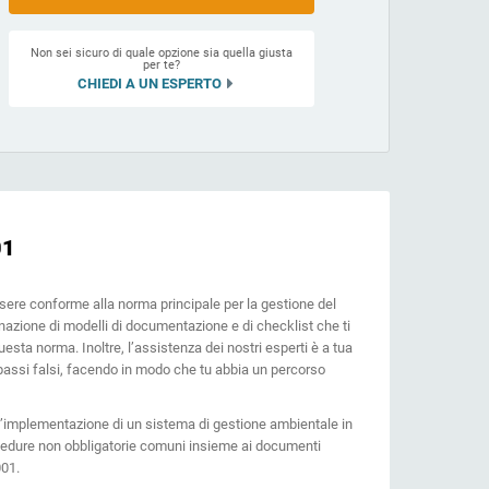
o stesso modo a livello locale e globale.
Non sei sicuro di quale opzione sia quella giusta
per te?
CHIEDI A UN ESPERTO
01
essere conforme alla norma principale per la gestione del
nazione di modelli di documentazione e di checklist che ti
a norma. Inoltre, l’assistenza dei nostri esperti è a tua
passi falsi, facendo in modo che tu abbia un percorso
ull’implementazione di un sistema di gestione ambientale in
cedure non obbligatorie comuni insieme ai documenti
001.