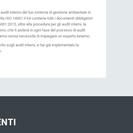
n audit interno del tuo sistema di gestione ambientale in
ella ISO 14001.Il kit contiene tutti i documenti obbligatori
4001:2015, oltre alla procedura per gli audit interni, la
nterni, che ti aiuterà in ogni fase del processo di audit
interno senza necessità di impiegare un esperto esterno.
anto sugli audit interni, e hai già implementato la
e.
ENTI