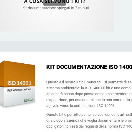
pensano all
legislativa, ottieni risposte immediate alle tue
Create la documentazione ISO 27001, ottenete
domande in materia, prepara più rapidamente i
risposte immediate a qualsiasi domanda relativa alla
materiali formativi e perfeziona i tuoi testi grazie alla
ISO 27001 e al sistema di gestione della sicurezza
piattaforma basata sull'intelligenza artificiale di
delle informazioni (ISMS), perfezionate i vostri testi e
Advisera, sviluppata sulla base di conoscenze
create più rapidamente materiali di formazione sulla
proprietarie in materia di conformità.
sicurezza con la piattaforma di Advisera basata
sull’intelligenza artificiale.
KIT DOCUMENTAZIONE ISO 140
Questo è il nostro kit più venduto – ti permette di 
sistema ambientale: la ISO 14001.Il kit è una combi
spiegherà passo dopo passo come implementare quest
disposizione, per assicurarsi che tu non commetta 
agevole verso la certificazione ISO 14001.
Questo kit è perfetto per te, se vuoi concentrarti s
una piccola azienda che voglia documentare le pro
obbligatori richiesti dai requisiti della norma ISO 14