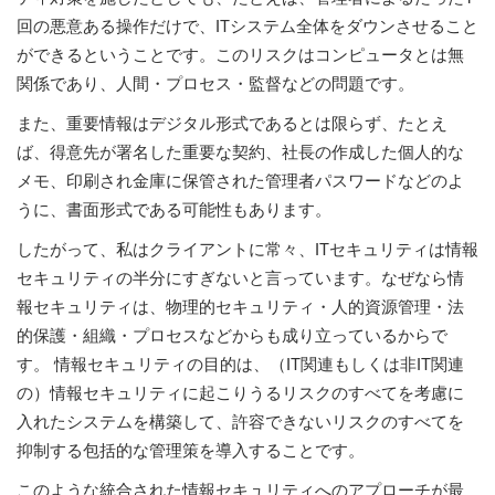
prod
ISO
EU GDPR
Critical infrastructure
回の悪意ある操作だけで、ITシステム全体をダウンさせること
cons
stan
ができるということです。このリスクはコンピュータとは無
関係であり、人間・プロセス・監督などの問題です。
ISO 9001
Manufacturing
また、重要情報はデジタル形式であるとは限らず、たとえ
f
ば、得意先が署名した重要な契約、社長の作成した個人的な
C
ISO 14001
Transportation & distribution
メモ、印刷され金庫に保管された管理者パスワードなどのよ
うに、書面形式である可能性もあります。
C
ISO 45001
Education
したがって、私はクライアントに常々、ITセキュリティは情報
T
セキュリティの半分にすぎないと言っています。なぜなら情
T
報セキュリティは、物理的セキュリティ・人的資源管理・法
ISO 13485
Telecommunications
的保護・組織・プロセスなどからも成り立っているからで
T
す。 情報セキュリティの目的は、（IT関連もしくは非IT関連
EU MDR
Banking & finance
T
の）情報セキュリティに起こりうるリスクのすべてを考慮に
C
入れたシステムを構築して、許容できないリスクのすべてを
抑制する包括的な管理策を導入することです。
ISO 20000
Government
C
このような統合された情報セキュリティへのアプローチが最
B