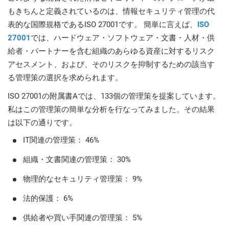
O
もきちんと定義されているのは、情報セキュリティ管理の代
ISO 22301
Health organizations
C
表的な国際規格であるISO 27001です。 簡単に言えば、
ISO
E
27001
では、ハードウェア・ソフトウェア・文書・人材・供
ISO 17025
Medical device
C
給者・パートナーを含む組織のあらゆる資産に対するリスク
E
アセスメント、および、そのリスクを抑制するための該当す
C
る管理策の選択を求められます。
IATF 16949
Aerospace
&
ISO 27001の附属書Aでは、133個の管理策を提案しています。
私はこの管理策の簡単な分析を行なってみました。その結果
AS9100
Automotive
は以下の通りです。
C
D
IT関連の管理策： 46%
Laboratories
組織・文書関連の管理策： 30%
物理的なセキュリティ管理策： 9%
法的保護： 6%
供給者や買い手関連の管理策： 5%