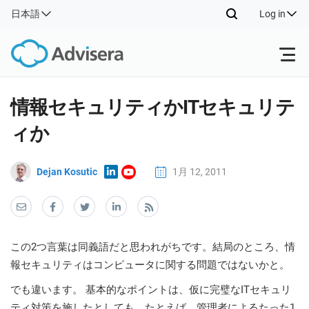
日本語
Log in
Products
情報セキュリティかITセキュリテ
ィか
ISO 27001
Free Resources
ISO
Impl
Dejan Kosutic
1月 12, 2011
main
By Type
NIS2
Industries
trai
kno
prod
Where to Start
DORA
Consultants
Contact Us
Con
Info
この2つ言葉は同義語だと思われがちです。結局のところ、情
Impl
Secu
報セキュリティはコンピュータに関する問題ではないかと。
main
Other
Man
ISO 42001
IT & SaaS companies
trai
でも違います。 基本的なポイントは、仮に完璧なITセキュリ
Sys
kno
acco
ティ対策を施したとしても、たとえば、管理者によるたった1